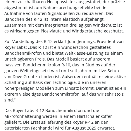
einem zuschaltbaren Hochpassfilter ausgestattet, der präzise
abgestimmt ist, um Nahbesprechungseffekte bei der
Aufnahme von lauten Signalquellen zu reduzieren. Das
Bändchen des R-12 ist intern elastisch aufgehängt.
Zusammen mit dem integrierten dreilagigen Windschutz ist
es wirksam gegen Plosivlaute und Windgeräusche geschützt.
Zur Vorstellung des R-12 erklärt John Jennings, Präsident von
Royer Labs: „Das R-12 ist ein wunderschön gestaltetes
Bändchenmikrofon und bietet Weltklasse-Leistung zu einem
unschlagbaren Preis. Das Modell basiert auf unserem
passiven Bändchenmikrofon R-10, das in Studios auf der
ganzen Welt eingesetzt wird und seit Jahren im Live-Setup
von Dave Grohl zu finden ist. Außerdem enthält es eine aktive
Schaltung auf Basis der Technologie, die in unseren
höherpreisigen Modellen zum Einsatz kommt. Damit ist es ein
extrem vielseitiges Bändchenmikrofon, auf das wir sehr stolz
sind.“
Das Royer Labs R-12 Bändchenmikrofon und die
Mikrofonhalterung werden in einem Hartschalenkoffer
geliefert. Die Erstauslieferung des Royer R-12 an den
autorisierten Fachhandel wird für August 2025 erwartet.