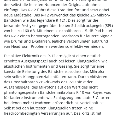
der selbst die feinsten Nuancen der Originalaufnahme
einfängt. Das R-12 führt diese Tradition fort und setzt dabei
neue Maßstäbe. Das R-12 verwendet das gleiche 2,5-Mikron-
Bändchen wie das legendäre R-121. Dies sorgt für die
bekannte Festigkeit gegenüber hohen Schalldruckpegeln (SPL)
von bis zu 160 dB. Mit einem zuschaltbaren -15-dB-Pad bietet
das R-12 einen hervorragenden Headroom für lautere Signale
wie Drums und E-Gitarren. Jegliche Verzerrungen aufgrund
von Headroom-Problemen werden so effektiv vermieden.
Die aktive Elektronik des R-12 ermöglicht einen deutlich
erhöhten Ausgangspegel auch bei leisen Klangquellen, wie
akustischen Instrumenten und Gesang. Sie sorgt für eine
konstante Belastung des Bändchens, sodass das Mikrofon
sein volles Klangpotenzial entfalten kann. Durch Aktivieren
des umschaltbaren -15-dB-Pads des R-12 sinkt der
Ausgangspegel des Mikrofons auf den Wert des nicht
phantomgespeisten Bändchenmikrofons R-10 von Royer, was
für lautere Instrumente wie Schlagzeug und laute E-Gitarren,
bei denen mehr Headroom erforderlich ist, vorteilhaft ist.
Selbst bei den lautesten Klangquellen treten keine
headroombedingten Verzerrungen auf. Das R-12 ist mit