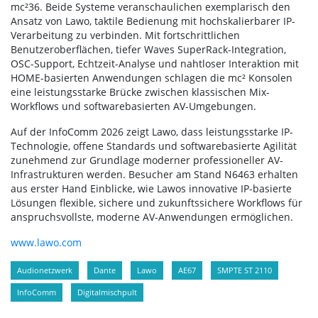
mc²36. Beide Systeme veranschaulichen exemplarisch den
Ansatz von Lawo, taktile Bedienung mit hochskalierbarer IP-
Verarbeitung zu verbinden. Mit fortschrittlichen
Benutzeroberflächen, tiefer Waves SuperRack-Integration,
OSC-Support, Echtzeit-Analyse und nahtloser Interaktion mit
HOME-basierten Anwendungen schlagen die mc² Konsolen
eine leistungsstarke Brücke zwischen klassischen Mix-
Workflows und softwarebasierten AV-Umgebungen.
Auf der InfoComm 2026 zeigt Lawo, dass leistungsstarke IP-
Technologie, offene Standards und softwarebasierte Agilität
zunehmend zur Grundlage moderner professioneller AV-
Infrastrukturen werden. Besucher am Stand N6463 erhalten
aus erster Hand Einblicke, wie Lawos innovative IP-basierte
Lösungen flexible, sichere und zukunftssichere Workflows für
anspruchsvollste, moderne AV-Anwendungen ermöglichen.
www.lawo.com
Audionetzwerk
Dante
Lawo
AE67
SMPTE ST 2110
InfoComm
Digitalmischpult