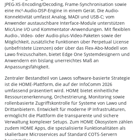
JPEG-XS-Encoding/Decoding, Frame-Synchronisation sowie
eine mc²-Audio-DSP-Engine in einem Gerät. Die Audio-
Konnektivität umfasst Analog, MADI und USB-C; vom
Anwender austauschbare Interface-Module unterstützen
Mic/Line I/O und Kommentator-Anwendungen. Mit flexiblen
Audio-, Video- oder Audio-plus-Video-Paketen sowie der
Möglichkeit, zusätzliche Funktionen über Perpetual License
(unbefristete Lizenzen) oder über das Flex-Abo-Modell von
Lawo freizuschalten, bietet Edge One Systemdesignern und
Anwendern ein bislang unerreichtes Maß an
Anpassungsfähigkeit.
Zentraler Bestandteil von Lawos software-basierte Strategie
ist die HOME-Plattform, die auf der InfoComm 2026
umfassend präsentiert wird. HOME bietet einheitliche
Ressourcenerkennung, Orchestrierung, Monitoring sowie
rollenbasierte Zugriffskontrolle für Systeme von Lawo und
Drittanbietern. Entwickelt für moderne IP Infrastrukturen,
ermöglicht die Plattform die transparente und sichere
Verwaltung komplexer Setups. Zum HOME Ökosystem zählen
zudem HOME Apps, die spezialisierte Funktionalitäten als
skalierbare Microservices auf Standard COTS-Servern