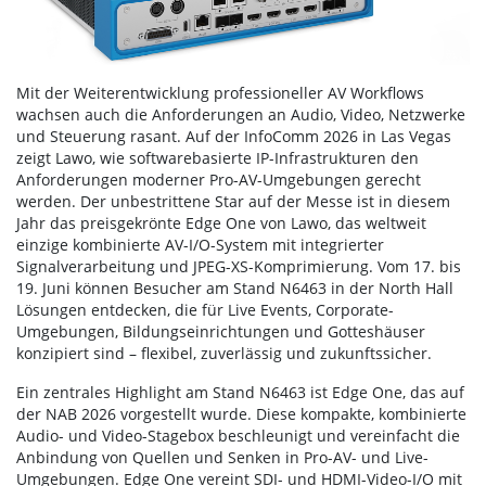
Mit der Weiterentwicklung professioneller AV Workflows
wachsen auch die Anforderungen an Audio, Video, Netzwerke
und Steuerung rasant. Auf der InfoComm 2026 in Las Vegas
zeigt Lawo, wie softwarebasierte IP-Infrastrukturen den
Anforderungen moderner Pro-AV-Umgebungen gerecht
werden. Der unbestrittene Star auf der Messe ist in diesem
Jahr das preisgekrönte Edge One von Lawo, das weltweit
einzige kombinierte AV-I/O-System mit integrierter
Signalverarbeitung und JPEG-XS-Komprimierung. Vom 17. bis
19. Juni können Besucher am Stand N6463 in der North Hall
Lösungen entdecken, die für Live Events, Corporate-
Umgebungen, Bildungseinrichtungen und Gotteshäuser
konzipiert sind – flexibel, zuverlässig und zukunftssicher.
Ein zentrales Highlight am Stand N6463 ist Edge One, das auf
der NAB 2026 vorgestellt wurde. Diese kompakte, kombinierte
Audio- und Video-Stagebox beschleunigt und vereinfacht die
Anbindung von Quellen und Senken in Pro-AV- und Live-
Umgebungen. Edge One vereint SDI- und HDMI-Video-I/O mit