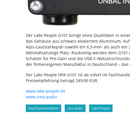
Der Lake People G101 bringt seine Qualitäten in ei
das Gehäuse aus schwarz eloxiertem Aluminium. Auf 
Alps-Lautstärkepoti sowohl ein 6,3-mm- als auch ein
Aktivitätsanzeige Platz. Rückseitig werden dem G101
Schalter für Pre-Gain und die USB-C-Netzanschlussbu
der firmeneigenen Manufaktur in Deutschland – das m
Der Lake People HPA G101 ist ab sofort im Fachhand
Preisempfehlung beträgt 249,90 EUR.
www.lake-people.de
www.cma.audio
Kopfhörerverstärker
cma audio
Lake People