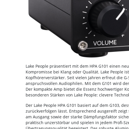
Lake People präsentiert mit dem HPA G101 einen neue
Kompromisse bei Klang oder Qualität. Lake People is
Kopfhörerverstärker. Seit vielen Jahren erfreut die 
anspruchsvollen Audiophilen. Mit dem G101 wird der E
Der kompakte Amp bietet die Essenz hochwertiger Ko
besonderen Stärken von Lake People: clevere Technol
Der Lake People HPA G101 basiert auf dem G103, des
zurückverfolgen lässt. Entsprechend ausgereift zeig
am Ausgang sowie der starke Dämpfungsfaktor sicher
praktisch unzerstörbar und spielen in jedem Profi-S
Übertragungsqualität begeistert. Das robuste Alumi