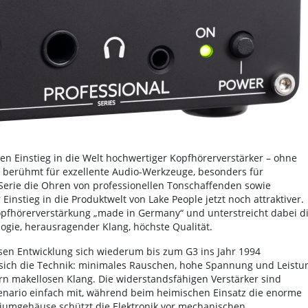
n Einstieg in die Welt hochwertiger Kopfhörerverstärker – ohne
t berühmt für exzellente Audio-Werkzeuge, besonders für
G-Serie die Ohren von professionellen Tonschaffenden sowie
instieg in die Produktwelt von Lake People jetzt noch attraktiver.
pfhörerverstärkung „made in Germany“ und unterstreicht dabei d
ogie, herausragender Klang, höchste Qualität.
sen Entwicklung sich wiederum bis zum G3 ins Jahr 1994
t sich die Technik: minimales Rauschen, hohe Spannung und Leistu
n makellosen Klang. Die widerstandsfähigen Verstärker sind
zenario einfach mit, während beim heimischen Einsatz die enorme
niumgehäuse schützt die Elektronik vor mechanischen