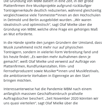
Die Gründung von MBM datiert in eine Zeit, in der große
Plattenfirmen ihre Musikprojekte aufgrund rückläufiger
Tonträgerverkäufe deutlich reduzierten, während gleichzeitig
vergleichsweise viele Tonmeister*innen an den Hochschulen
in Detmold und Berlin ausgebildet wurden. „Wir waren
idealistisch und optimistisch“, sagt Olaf Mielke über die
Gründung von MBM, welche ohne Frage ein gehöriges Maß
an Mut erforderte.
In die Hände spielte den jungen Gründern der Umstand, dass
Musik zunehmend nicht mehr nur auf physischen
Tonträgern, sondern in vielerlei Form Verbreitung fand und
bis heute findet: „Es werden mehr Aufnahmen denn je
gemacht“, weiß Olaf Mielke und verweist auf Aufträge von
Plattenfirmen, Rundfunkanstalten, Film- und
Fernsehproduzent sowie Musiker*innen und Musikfestivals,
die ambitionierte Vorhaben in Eigenregie an den Start
bringen möchten.
Interessanterweise hat die Pandemie MBM nach einem
anfänglich massiven Geschäftseinbruch prallvolle
Auftragsbücher beschert: „Seit November 2020 könnten wir
uns quasi vierteilen“, sagt Olaf Mielke über die