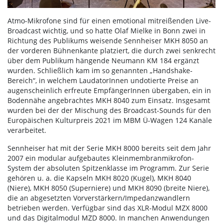
Atmo-Mikrofone sind für einen emotional mitreißenden Live-
Broadcast wichtig, und so hatte Olaf Mielke in Bonn zwei in
Richtung des Publikums weisende Sennheiser MKH 8050 an
der vorderen Bühnenkante platziert, die durch zwei senkrecht
über dem Publikum hängende Neumann KM 184 ergänzt
wurden. Schließlich kam im so genannten „Handshake-
Bereich“, in welchem LaudatorInnen undotierte Preise an
augenscheinlich erfreute EmpfängerInnen übergaben, ein in
Bodennähe angebrachtes MKH 8040 zum Einsatz. Insgesamt
wurden bei der der Mischung des Broadcast-Sounds für den
Europäischen Kulturpreis 2021 im MBM Ü-Wagen 124 Kanäle
verarbeitet.
Sennheiser hat mit der Serie MKH 8000 bereits seit dem Jahr
2007 ein modular aufgebautes Kleinmembranmikrofon-
System der absoluten Spitzenklasse im Programm. Zur Serie
gehören u. a. die Kapseln MKH 8020 (Kugel), MKH 8040
(Niere), MKH 8050 (Superniere) und MKH 8090 (breite Niere),
die an abgesetzten Vorverstärkern/Impedanzwandlern
betrieben werden. Verfügbar sind das XLR-Modul MZX 8000
und das Digitalmodul MZD 8000. In manchen Anwendungen