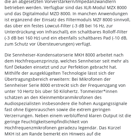
die an abgesetzten Vorverstärkern/Impedanzwandlern
betrieben werden. Verfügbar sind das XLR-Modul MZX 8000
und das Digitalmodul MZD 8000. In manchen Anwendungen
ist ergänzend der Einsatz des Filtermoduls MZF 8000 sinnvoll,
das über ein festes Lowcut-Filter (-3 dB bei 16 Hz, zur
Unterdrückung von Infraschall), ein schaltbares Rolloff-Filter
(-3 dB bei 160 Hz) und ein ebenfalls schaltbares Pad (-10 dB,
zum Schutz vor Übersteuerungen) verfügt.
Die Sennheiser-Kondensatorserie MKH 8000 arbeitet nach
dem Hochfrequenzprinzip, welches Sennheiser seit mehr als
fünf Dekaden einsetzt und zur Perfektion gebracht hat.
Mithilfe der ausgeklügelten Technologie lässt sich der
Übertragungsbereich erweitern: Bei Mikrofonen der
Sennheiser Serie 8000 erstreckt sich der Frequenzgang von
unter 10 Hertz bis über 50 Kilohertz. Tonmeister*innen
schätzen an den Kleinmembranmikrofonen des
Audiospezialisten insbesondere die hohen Ausgangssignale
fast ohne Eigenrauschen sowie die extrem geringen
Verzerrungen. Neben einem verblüffend klaren Output ist die
geringe Feuchtigkeitsempfindlichkeit von
Hochfrequenzmikrofonen geradezu legendär. Das Kürzel
MKH ist am Rande bemerkt ein Hinweis auf die