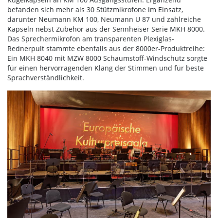
befanden sich mehr als 30 Stützmikrofone im Einsatz,
darunter Neumann KM 100, Neumann U 87 und zahlreiche
Kapseln nebst Zubehör aus der Sennheiser Serie MKH 8000.
Das Sprechermikrofon am transparenten Plexiglas-
Rednerpult stammte ebenfalls aus der 8000er-Produktreihe:
Ein MKH 8040 mit MZW 8000 Schaumstoff-Windschutz sorgte
für einen hervorragenden Klang der Stimmen und für beste
Sprachverständlichkeit.