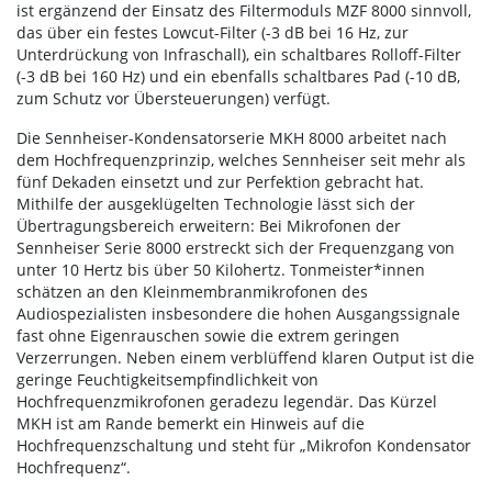
ist ergänzend der Einsatz des Filtermoduls MZF 8000 sinnvoll,
das über ein festes Lowcut-Filter (-3 dB bei 16 Hz, zur
Unterdrückung von Infraschall), ein schaltbares Rolloff-Filter
(-3 dB bei 160 Hz) und ein ebenfalls schaltbares Pad (-10 dB,
zum Schutz vor Übersteuerungen) verfügt.
Die Sennheiser-Kondensatorserie MKH 8000 arbeitet nach
dem Hochfrequenzprinzip, welches Sennheiser seit mehr als
fünf Dekaden einsetzt und zur Perfektion gebracht hat.
Mithilfe der ausgeklügelten Technologie lässt sich der
Übertragungsbereich erweitern: Bei Mikrofonen der
Sennheiser Serie 8000 erstreckt sich der Frequenzgang von
unter 10 Hertz bis über 50 Kilohertz. Tonmeister*innen
schätzen an den Kleinmembranmikrofonen des
Audiospezialisten insbesondere die hohen Ausgangssignale
fast ohne Eigenrauschen sowie die extrem geringen
Verzerrungen. Neben einem verblüffend klaren Output ist die
geringe Feuchtigkeitsempfindlichkeit von
Hochfrequenzmikrofonen geradezu legendär. Das Kürzel
MKH ist am Rande bemerkt ein Hinweis auf die
Hochfrequenzschaltung und steht für „Mikrofon Kondensator
Hochfrequenz“.