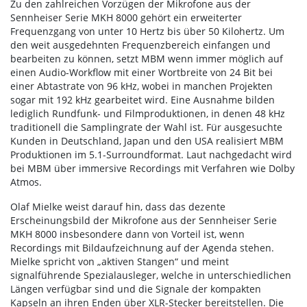
Zu den zahlreichen Vorzügen der Mikrofone aus der
Sennheiser Serie MKH 8000 gehört ein erweiterter
Frequenzgang von unter 10 Hertz bis über 50 Kilohertz. Um
den weit ausgedehnten Frequenzbereich einfangen und
bearbeiten zu können, setzt MBM wenn immer möglich auf
einen Audio-Workflow mit einer Wortbreite von 24 Bit bei
einer Abtastrate von 96 kHz, wobei in manchen Projekten
sogar mit 192 kHz gearbeitet wird. Eine Ausnahme bilden
lediglich Rundfunk- und Filmproduktionen, in denen 48 kHz
traditionell die Samplingrate der Wahl ist. Für ausgesuchte
Kunden in Deutschland, Japan und den USA realisiert MBM
Produktionen im 5.1-Surroundformat. Laut nachgedacht wird
bei MBM über immersive Recordings mit Verfahren wie Dolby
Atmos.
Olaf Mielke weist darauf hin, dass das dezente
Erscheinungsbild der Mikrofone aus der Sennheiser Serie
MKH 8000 insbesondere dann von Vorteil ist, wenn
Recordings mit Bildaufzeichnung auf der Agenda stehen.
Mielke spricht von „aktiven Stangen“ und meint
signalführende Spezialausleger, welche in unterschiedlichen
Längen verfügbar sind und die Signale der kompakten
Kapseln an ihren Enden über XLR-Stecker bereitstellen. Die