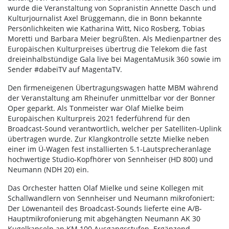
wurde die Veranstaltung von Sopranistin Annette Dasch und
Kulturjournalist Axel Brüggemann, die in Bonn bekannte
Persönlichkeiten wie Katharina Witt, Nico Rosberg, Tobias
Moretti und Barbara Meier begrüßten. Als Medienpartner des
Europäischen Kulturpreises übertrug die Telekom die fast
dreieinhalbstündige Gala live bei MagentaMusik 360 sowie im
Sender #dabeiTV auf MagentaTV.
Den firmeneigenen Übertragungswagen hatte MBM während
der Veranstaltung am Rheinufer unmittelbar vor der Bonner
Oper geparkt. Als Tonmeister war Olaf Mielke beim
Europäischen Kulturpreis 2021 federführend für den
Broadcast-Sound verantwortlich, welcher per Satelliten-Uplink
übertragen wurde. Zur Klangkontrolle setzte Mielke neben
einer im Ü-Wagen fest installierten 5.1-Lautsprecheranlage
hochwertige Studio-Kopfhörer von Sennheiser (HD 800) und
Neumann (NDH 20) ein.
Das Orchester hatten Olaf Mielke und seine Kollegen mit
Schallwandlern von Sennheiser und Neumann mikrofoniert:
Der Löwenanteil des Broadcast-Sounds lieferte eine A/B-
Hauptmikrofonierung mit abgehängten Neumann AK 30
Kugelkapseln an KM 100 Ausgangsstufen. Ergänzend