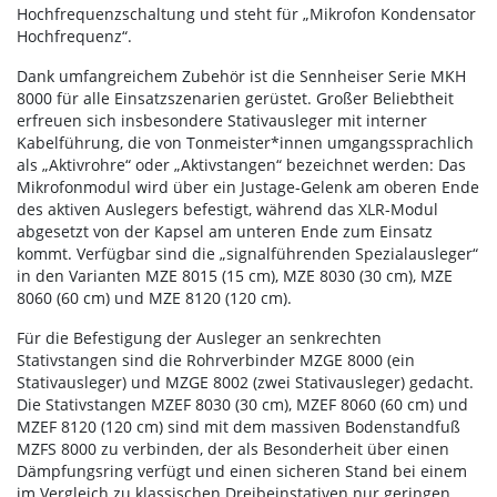
Hochfrequenzschaltung und steht für „Mikrofon Kondensator
Hochfrequenz“.
Dank umfangreichem Zubehör ist die Sennheiser Serie MKH
8000 für alle Einsatzszenarien gerüstet. Großer Beliebtheit
erfreuen sich insbesondere Stativausleger mit interner
Kabelführung, die von Tonmeister*innen umgangssprachlich
als „Aktivrohre“ oder „Aktivstangen“ bezeichnet werden: Das
Mikrofonmodul wird über ein Justage-Gelenk am oberen Ende
des aktiven Auslegers befestigt, während das XLR-Modul
abgesetzt von der Kapsel am unteren Ende zum Einsatz
kommt. Verfügbar sind die „signalführenden Spezialausleger“
in den Varianten MZE 8015 (15 cm), MZE 8030 (30 cm), MZE
8060 (60 cm) und MZE 8120 (120 cm).
Für die Befestigung der Ausleger an senkrechten
Stativstangen sind die Rohrverbinder MZGE 8000 (ein
Stativausleger) und MZGE 8002 (zwei Stativausleger) gedacht.
Die Stativstangen MZEF 8030 (30 cm), MZEF 8060 (60 cm) und
MZEF 8120 (120 cm) sind mit dem massiven Bodenstandfuß
MZFS 8000 zu verbinden, der als Besonderheit über einen
Dämpfungsring verfügt und einen sicheren Stand bei einem
im Vergleich zu klassischen Dreibeinstativen nur geringen