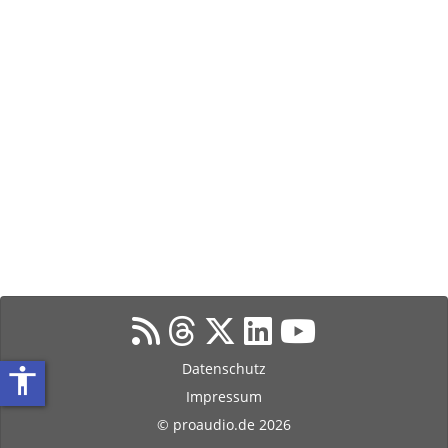
Datenschutz
accessibility
Impressum
© proaudio.de 2026