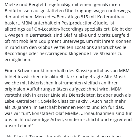
Mielke und Bergfeld regelmäßig mit einem gemäß ihren
Bedürfnissen ausgestatteten Übertragungswagen unterwegs,
der auf einem Mercedes-Benz Atego 815 mit Kofferaufbau
basiert. MBM unterhält ein Postproduction-Studio, ist
allerdings auf On-Location-Recordings spezialisiert. Bleibt der
Ü-Wagen in Darmstadt, sind Olaf Mielke und Moritz Bergfeld
oft mit mobilem Equipment unterwegs, um mit ihrem Können
in rund um den Globus verteilten Locations anspruchsvolle
Recordings oder hervorragend klingende Live-Streams zu
ermöglichen.
Einen Schwerpunkt innerhalb des Klassikportfolios von MBM
bildet inzwischen die aktuell stark nachgefragte Alte Musik,
welche mit historischen Instrumenten vielfach an ihren
originalen Aufführungsplätzen aufgezeichnet wird. MBM
versteht sich in erster Linie als Dienstleister, ist aber auch als
Label-Betreiber („Coviello Classics“) aktiv. „Auch nach mehr
als 20 Jahren im Geschäft brennen Moritz und ich für das,
was wir tun“, konstatiert Olaf Mielke. „Tonaufnahmen sind für
uns nicht notwendige Arbeit, sondern schlicht und ergreifend
unser Leben!“
„Als Klassik-Tonmeister möchte ich Klang in allen seinen