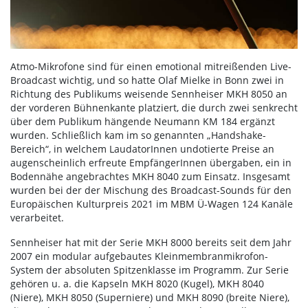
Atmo-Mikrofone sind für einen emotional mitreißenden Live-
Broadcast wichtig, und so hatte Olaf Mielke in Bonn zwei in
Richtung des Publikums weisende Sennheiser MKH 8050 an
der vorderen Bühnenkante platziert, die durch zwei senkrecht
über dem Publikum hängende Neumann KM 184 ergänzt
wurden. Schließlich kam im so genannten „Handshake-
Bereich“, in welchem LaudatorInnen undotierte Preise an
augenscheinlich erfreute EmpfängerInnen übergaben, ein in
Bodennähe angebrachtes MKH 8040 zum Einsatz. Insgesamt
wurden bei der der Mischung des Broadcast-Sounds für den
Europäischen Kulturpreis 2021 im MBM Ü-Wagen 124 Kanäle
verarbeitet.
Sennheiser hat mit der Serie MKH 8000 bereits seit dem Jahr
2007 ein modular aufgebautes Kleinmembranmikrofon-
System der absoluten Spitzenklasse im Programm. Zur Serie
gehören u. a. die Kapseln MKH 8020 (Kugel), MKH 8040
(Niere), MKH 8050 (Superniere) und MKH 8090 (breite Niere),