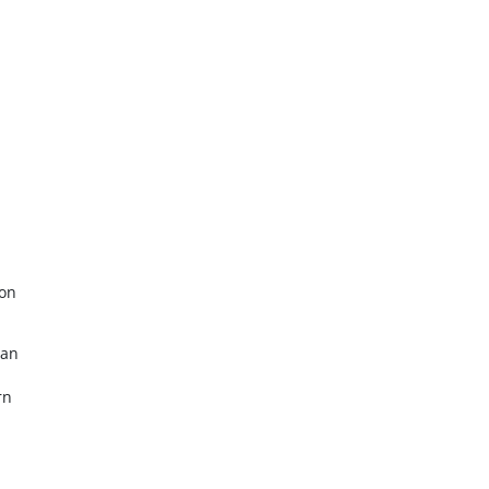
ion
 an
rn