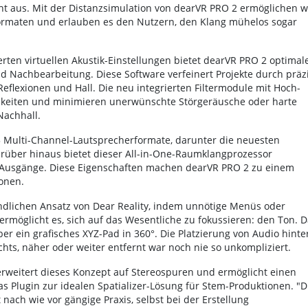
t aus. Mit der Distanzsimulation von dearVR PRO 2 ermöglichen w
rmaten und erlauben es den Nutzern, den Klang mühelos sogar
erten virtuellen Akustik-Einstellungen bietet dearVR PRO 2 optimal
d Nachbearbeitung. Diese Software verfeinert Projekte durch präz
lexionen und Hall. Die neu integrierten Filtermodule mit Hoch-
chkeiten und minimieren unerwünschte Störgeräusche oder harte
Nachhall.
5 Multi-Channel-Lautsprecherformate, darunter die neuesten
Darüber hinaus bietet dieser All-in-One-Raumklangprozessor
e Ausgänge. Diese Eigenschaften machen dearVR PRO 2 zu einem
onen.
dlichen Ansatz von Dear Reality, indem unnötige Menüs oder
rmöglicht es, sich auf das Wesentliche zu fokussieren: den Ton. D
er ein grafisches XYZ-Pad in 360°. Die Platzierung von Audio hinte
chts, näher oder weiter entfernt war noch nie so unkompliziert.
erweitert dieses Konzept auf Stereospuren und ermöglicht einen
as Plugin zur idealen Spatializer-Lösung für Stem-Produktionen. "D
ach wie vor gängige Praxis, selbst bei der Erstellung