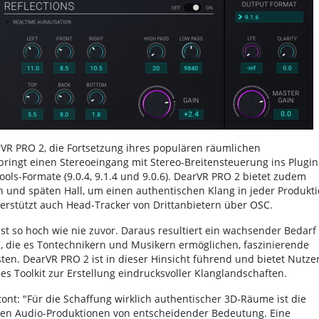
arVR PRO 2, die Fortsetzung ihres populären räumlichen
ingt einen Stereoeingang mit Stereo-Breitensteuerung ins Plugin
ols-Formate (9.0.4, 9.1.4 und 9.0.6). DearVR PRO 2 bietet zudem
n und späten Hall, um einen authentischen Klang in jeder Produkt
nterstützt auch Head-Tracker von Drittanbietern über OSC.
t so hoch wie nie zuvor. Daraus resultiert ein wachsender Bedarf
 die es Tontechnikern und Musikern ermöglichen, faszinierende
ten. DearVR PRO 2 ist in dieser Hinsicht führend und bietet Nutze
hes Toolkit zur Erstellung eindrucksvoller Klanglandschaften.
tont: "Für die Schaffung wirklich authentischer 3D-Räume ist die
chen Audio-Produktionen von entscheidender Bedeutung. Eine