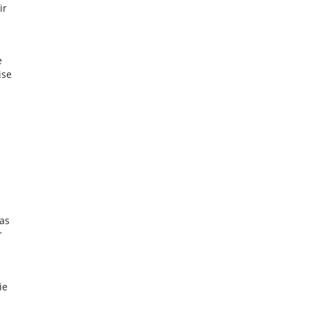
ir
e
ise
as
r
ie