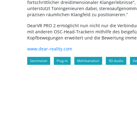
fortschrittlicher dreidimensionaler Klangerlebnisse",
unterstützt Toningenieuren dabei, stereoaufgeno
präzisen räumlichen Klangfeld zu positionieren.”
DearVR PRO 2 ermöglicht nun nicht nur die Verbind
mit anderen OSC-Head-Trackern mithilfe des beigef
Kopfbewegungen erweitert und die Bewertung immersi
www.dear-reality.com
Sennheiser
Plug-In
Mehrkanalton
3D-Audio
De