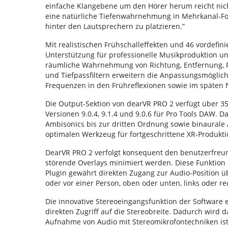
einfache Klangebene um den Hörer herum reicht nich
eine natürliche Tiefenwahrnehmung in Mehrkanal-Fo
hinter den Lautsprechern zu platzieren.”
Mit realistischen Frühschalleffekten und 46 vordefini
Unterstützung für professionelle Musikproduktion un
räumliche Wahrnehmung von Richtung, Entfernung, Ref
und Tiefpassfiltern erweitern die Anpassungsmögli
Frequenzen in den Frühreflexionen sowie im späten 
Die Output-Sektion von dearVR PRO 2 verfügt über 3
Versionen 9.0.4, 9.1.4 und 9.0.6 für Pro Tools DAW. 
Ambisonics bis zur dritten Ordnung sowie binaural
optimalen Werkzeug für fortgeschrittene XR-Produkti
DearVR PRO 2 verfolgt konsequent den benutzerfreun
störende Overlays minimiert werden. Diese Funktion e
Plugin gewährt direkten Zugang zur Audio-Position üb
oder vor einer Person, oben oder unten, links oder re
Die innovative Stereoeingangsfunktion der Software 
direkten Zugriff auf die Stereobreite. Dadurch wird d
Aufnahme von Audio mit Stereomikrofontechniken ist n