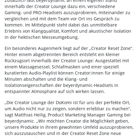
Zusätzlich lädt beyerdynamic an einem eigenen Stand
innerhalb der Creator Lounge dazu ein, verschiedene
Gaming- und PRO-Headsets auszuprobieren, miteinander zu
vergleichen und mit dem Team vor Ort ins Gespräch zu
kommen. Im Mittelpunkt steht dabei das unmittelbare
Erlebnis von Klangqualität, Komfort und akustischer Isolation
in der hektischen Messeumgebung.
Ein besonderes Augenmerk liegt auf der „Creator Reset Zone“.
Hinter einem abgetrennten Bereich entsteht ein kleiner
Rückzugsort innerhalb der Creator Lounge: Ausgestattet mit
einem Massagesessel, Schlafmasken und einer speziell
kuratierten Audio-Playlist können Creator:innen für einige
Minuten abschalten und die Klang- und
Isolationseigenschaften der beyerdynamic-Headsets in
entspannter Atmosphäre auf sich wirken lassen.
„Die Creator Lounge der DoKomi ist für uns der perfekte Ort,
um Audio nicht nur zu zeigen, sondern erlebbar zu machen“,
sagt Matthias Heilig, Product Marketing Manager Gaming bei
beyerdynamic. „Wir möchten Creator die Möglichkeit geben,
unsere Produkte in ihrem gewohnten Umfeld auszuprobieren,
sich auszutauschen und in der Creator Reset Zone neue