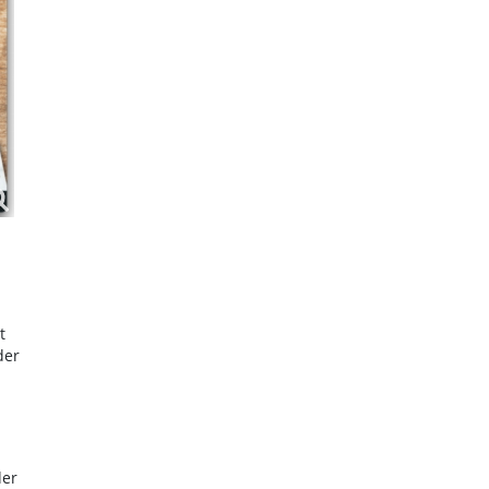
t
der
der