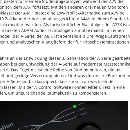
 am besten für kleinere Studioumgebungen, während der A7V die
itor, dem A7X, fortsetzt. Mit den anderen drei neuen Monitoren
klasse: Der A44H bietet eine Low-Profile-Alternative zum A7V bei
19 Zoll kann der horizontal ausgerichtete A44H in einem Standard-
rm montiert werden. Als fortschrittlicher Nachfolger der A77X ist 
die neuesten ADAM Audio-Technologien zunutze macht, um einen
odell der A-Serie, der A8H, ist ebenfalls ein Drei-Wege-Lautsprech
n und analytischen Klang liefert, der für kritische Hörsituationen
hre an der Entwicklung dieser 3. Generation der A-Serie gearbeite
haben bei der Entwicklung der A-Serie auf modernste Messtechnike
setzt. Das Ergebnis ist eine Reihe von Studiomonitoren, die mit
heit und geringe Verzerrung bieten. Und was für unsere Endkunde
er A-Serie sind so konzipiert, dass sie sich an wechselnde
ssen. Mit der A-Control-Software können Filter direkt in eine
erden, um unzureichende Raumakustik zu kompensieren.