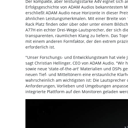
Der kompakte, aber leistungsstarke A4V eignet sich
Erfolgsgeschichte von ADAM Audios bekanntestem Mon
erschließt ADAM Audio neue Horizonte in dieser Preis
ähnlichen Leistungsmerkmalen. Mit einer Breite von 
Rack Platz finden oder über oder unter einem Bildschi
A77H ein echter Drei-Wege-Lautsprecher, der sich 
transparenten, räumlichen Klang zu liefern. Das Topm
mit einem anderen Formfaktor, der den extrem präzise
erforderlich ist.
"Unser Forschungs- und Entwicklungsteam hat viele Ja
sagt Christian Hellinger, CEO von ADAM Audio. "Wir 
sowie neue 'state-of-the-art' Materialien und DSPs ge
neuen Tief- und Mitteltönern eine erstaunliche Klar
wahrscheinlich am wichtigsten ist: Die Lautsprecher d
Anforderungen, Vorlieben und Umgebungen anpassen la
integrierte Plattform auf den Monitoren geladen w