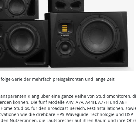
folge-Serie der mehrfach preisgekrönten und lange Zeit
ransparenten Klang über eine ganze Reihe von Studiomonitoren, d
werden können. Die fünf Modelle A4V, A7V, A44H, A77H und A8H
 Home-Studios, für den Broadcast-Bereich, Festinstallationen, sowi
vationen wie die drehbare HPS-Waveguide-Technologie und DSP-
 den Nutzer:innen, die Lautsprecher auf ihren Raum und ihre Ohr