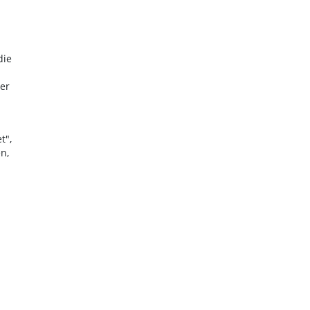
die
er
t",
n,
n