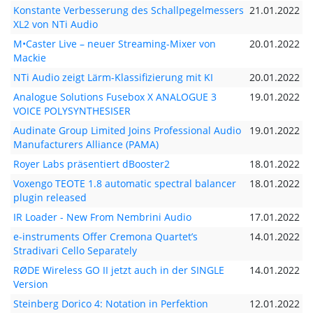
Konstante Verbesserung des Schallpegelmessers
21.01.2022
XL2 von NTi Audio
M•Caster Live – neuer Streaming-Mixer von
20.01.2022
Mackie
NTi Audio zeigt Lärm-Klassifizierung mit KI
20.01.2022
Analogue Solutions Fusebox X ANALOGUE 3
19.01.2022
VOICE POLYSYNTHESISER
Audinate Group Limited Joins Professional Audio
19.01.2022
Manufacturers Alliance (PAMA)
Royer Labs präsentiert dBooster2
18.01.2022
Voxengo TEOTE 1.8 automatic spectral balancer
18.01.2022
plugin released
IR Loader - New From Nembrini Audio
17.01.2022
e-instruments Offer Cremona Quartet’s
14.01.2022
Stradivari Cello Separately
RØDE Wireless GO II jetzt auch in der SINGLE
14.01.2022
Version
Steinberg Dorico 4: Notation in Perfektion
12.01.2022