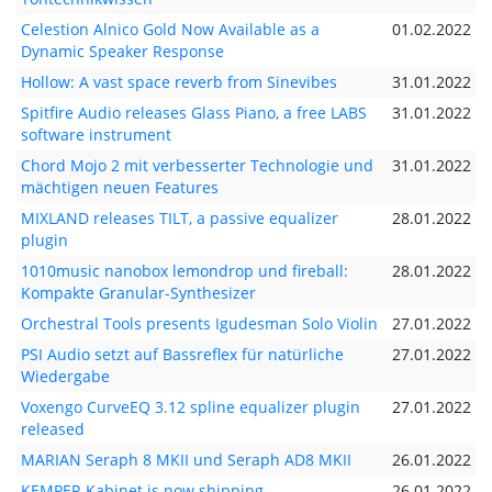
Celestion Alnico Gold Now Available as a
01.02.2022
Dynamic Speaker Response
Hollow: A vast space reverb from Sinevibes
31.01.2022
Spitfire Audio releases Glass Piano, a free LABS
31.01.2022
software instrument
Chord Mojo 2 mit verbesserter Technologie und
31.01.2022
mächtigen neuen Features
MIXLAND releases TILT, a passive equalizer
28.01.2022
plugin
1010music nanobox lemondrop und fireball:
28.01.2022
Kompakte Granular-Synthesizer
Orchestral Tools presents Igudesman Solo Violin
27.01.2022
PSI Audio setzt auf Bassreflex für natürliche
27.01.2022
Wiedergabe
Voxengo CurveEQ 3.12 spline equalizer plugin
27.01.2022
released
MARIAN Seraph 8 MKII und Seraph AD8 MKII
26.01.2022
KEMPER Kabinet is now shipping
26.01.2022