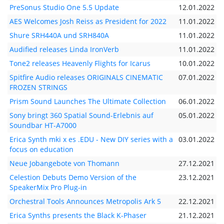
PreSonus Studio One 5.5 Update
12.01.2022
AES Welcomes Josh Reiss as President for 2022
11.01.2022
Shure SRH440A und SRH840A
11.01.2022
Audified releases Linda IronVerb
11.01.2022
Tone2 releases Heavenly Flights for Icarus
10.01.2022
Spitfire Audio releases ORIGINALS CINEMATIC
07.01.2022
FROZEN STRINGS
Prism Sound Launches The Ultimate Collection
06.01.2022
Sony bringt 360 Spatial Sound-Erlebnis auf
05.01.2022
Soundbar HT-A7000
Erica Synth mki x es .EDU - New DIY series with a
03.01.2022
focus on education
Neue Jobangebote von Thomann
27.12.2021
Celestion Debuts Demo Version of the
23.12.2021
SpeakerMix Pro Plug-in
Orchestral Tools Announces Metropolis Ark 5
22.12.2021
Erica Synths presents the Black K-Phaser
21.12.2021