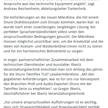
Ansprüche was das technische Equipment angeht“, sagt
Andreas Reichenheim, Abteilungsleiter Tontechnik.
Die Anforderungen an die neuen Mikrofone, die mit einem
Shure Drahtlossystem zum Einsatz kommen, waren klar: es
wurde nach einer zuverlässigen, langlebigen Lösung, bei
perfekter Sprachverständlichkeit selbst unter den
anspruchsvollsten Bedingungen gesucht. Die Mikrofone
müssen möglichst unsichtbar sein, um die Kreativität und die
Ideen von Kostüm- und Maskenbildner:innen nicht zu stören
und für ein harmonisches Bühnenbild zu sorgen.
In enger, partnerschaftlicher Zusammenarbeit mit dem
technischen Dienstleister und Ausstatter Ilbertz
Veranstaltungstechnik entschied man sich Anfang des Jahres
für die Shure TwinPlex TL47 Lavaliermikrofone. „Mit den
gegebenen Anforderungen, war es für uns nur konsequent
den Branchen-Profi und Audio-Experten Shure mit der
TwinPlex Serie zu empfehlen“, so Gregor Ilbertz,
Geschäftsführer bei Ilbertz Veranstaltungstechnik.
„Für unsere anspruchsvollen Aufführungen ist es wichtig,
dass sich Strapazierfähigkeit und Praxistauglichkeit perfekt