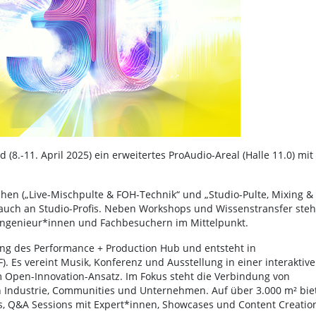
 (8.-11. April 2025) ein erweitertes ProAudio-Areal (Halle 11.0) mit
chen („Live-Mischpulte & FOH-Technik“ und „Studio-Pulte, Mixing &
 auch an Studio-Profis. Neben Workshops und Wissenstransfer steh
 Ingenieur*innen und Fachbesuchern im Mittelpunkt.
ung des Performance + Production Hub und entsteht in
 Es vereint Musik, Konferenz und Ausstellung in einer interaktive
em Open-Innovation-Ansatz. Im Fokus steht die Verbindung von
n Industrie, Communities und Unternehmen. Auf über 3.000 m² bie
s, Q&A Sessions mit Expert*innen, Showcases und Content Creatio