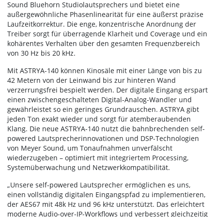
Sound Bluehorn Studiolautsprechers und bietet eine
außergewöhnliche Phasenlinearität für eine äußerst präzise
Laufzeitkorrektur. Die enge, konzentrische Anordnung der
Treiber sorgt für überragende Klarheit und Coverage und ein
kohärentes Verhalten über den gesamten Frequenzbereich
von 30 Hz bis 20 kHz.
Mit ASTRYA-140 können Kinosäle mit einer Länge von bis zu
42 Metern von der Leinwand bis zur hinteren Wand
verzerrungsfrei bespielt werden. Der digitale Eingang erspart
einen zwischengeschalteten Digital-Analog-Wandler und
gewährleistet so ein geringes Grundrauschen. ASTRYA gibt
jeden Ton exakt wieder und sorgt für atemberaubenden
Klang. Die neue ASTRYA-140 nutzt die bahnbrechenden self-
powered Lautsprecherinnovationen und DSP-Technologien
von Meyer Sound, um Tonaufnahmen unverfälscht
wiederzugeben – optimiert mit integriertem Processing,
Systemüberwachung und Netzwerkkompatibilität.
„Unsere self-powered Lautsprecher ermöglichen es uns,
einen vollständig digitalen Eingangspfad zu implementieren,
der AES67 mit 48k Hz und 96 kHz unterstützt. Das erleichtert
moderne Audio-over-IP-Workflows und verbessert gleichzeitig