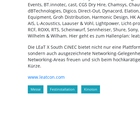
Events, BT.innotec, cast, CGS Dry Hire, Chamsys, Cha
dBTechnologies, Digico, Direct-Out, Dynacord, Elation
Equipment, Groh Distribution, Harmonic Design, HK Aud
AIS, L-Acoustics, Laauser & Vohl, Lightpower, Licht-pr
RCF, ROXX, RTS, Scheinwurf, Sennheiser, Shure, Sony,
Wilhelm & Wilham. Hier geht es zum Hallenplan: lea
Die LEaT X South CiNEC bietet nicht nur eine Plattfo
sondern auch ausgezeichnete Networking-Gelegenheit
Networking-Areas freuen und sich beim hochkarätigen
Kürze.
www.leatcon.com
Messe
Festinstallation
Kinoton