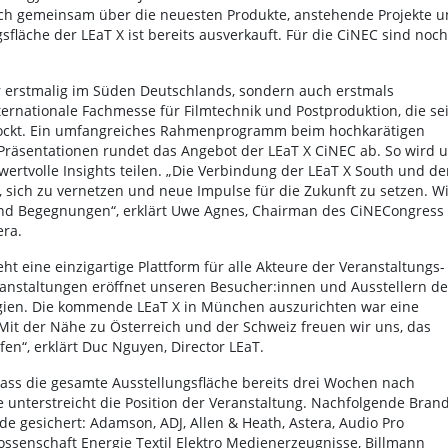
ch gemeinsam über die neuesten Produkte, anstehende Projekte u
fläche der LEaT X ist bereits ausverkauft. Für die CiNEC sind noch
r erstmalig im Süden Deutschlands, sondern auch erstmals
ternationale Fachmesse für Filmtechnik und Postproduktion, die sei
ockt. Ein umfangreiches Rahmenprogramm beim hochkarätigen
räsentationen rundet das Angebot der LEaT X CiNEC ab. So wird u
wertvolle Insights teilen. „Die Verbindung der LEaT X South und de
e, sich zu vernetzen und neue Impulse für die Zukunft zu setzen. Wi
und Begegnungen“, erklärt Uwe Agnes, Chairman des CiNECongress
ra.
 eine einzigartige Plattform für alle Akteure der Veranstaltungs-
nstaltungen eröffnet unseren Besucher:innen und Ausstellern d
gien. Die kommende LEaT X in München auszurichten war eine
it der Nähe zu Österreich und der Schweiz freuen wir uns, das
en“, erklärt Duc Nguyen, Director LEaT.
dass die gesamte Ausstellungsfläche bereits drei Wochen nach
e unterstreicht die Position der Veranstaltung. Nachfolgende Bran
e gesichert: Adamson, ADJ, Allen & Heath, Astera, Audio Pro
ossenschaft Energie Textil Elektro Medienerzeugnisse, Billmann