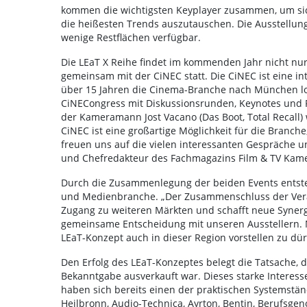
kommen die wichtigsten Keyplayer zusammen, um si
die heißesten Trends auszutauschen. Die Ausstellungs
wenige Restflächen verfügbar.
Die LEaT X Reihe findet im kommenden Jahr nicht nu
gemeinsam mit der CiNEC statt. Die CiNEC ist eine in
über 15 Jahren die Cinema-Branche nach München l
CiNECongress mit Diskussionsrunden, Keynotes und P
der Kameramann Jost Vacano (Das Boot, Total Recall) 
CiNEC ist eine großartige Möglichkeit für die Branch
freuen uns auf die vielen interessanten Gespräche 
und Chefredakteur des Fachmagazins Film & TV Kame
Durch die Zusammenlegung der beiden Events entsteht
und Medienbranche. „Der Zusammenschluss der Vera
Zugang zu weiteren Märkten und schafft neue Syner
gemeinsame Entscheidung mit unseren Ausstellern. M
LEaT-Konzept auch in dieser Region vorstellen zu dürf
Den Erfolg des LEaT-Konzeptes belegt die Tatsache, 
Bekanntgabe ausverkauft war. Dieses starke Interess
haben sich bereits einen der praktischen Systemständ
Heilbronn, Audio-Technica, Ayrton, Bentin, Berufsgen