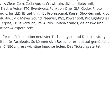
uvez, Clear-Com, Coda Audio, Crewbrain, d&b audiotechnik,
, Electro-Voice, ETC, Eventworx, Funktion-One, GLP, Godox Photo
io, InnLED, JB-Lighting, JBL Professoinal, Kaiser Showtechnik, Klot
oduktiv, LMP, Meyer Sound, Neewer, PG3, Power Soft, Pro Lighting e.K
 Teqsas, Trius Vertrieb, TW Audio, united-brands, VisionTwo und
txcinec24.expofp.com
rm für die Präsentation neuester Technologien und Dienstleistungen
en für Fachleute. So können sich Besucher erneut auf gemütlich
 CiNECongress wichtige Impulse holen. Das Ticketing startet in