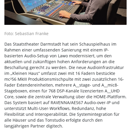
Foto: Sebastian Franke
Das Staatstheater Darmstadt hat sein Schauspielhaus im
Rahmen einer umfassenden Sanierung mit einem IP-
basierten Audio-Setup von Lawo modernisiert, um den
aktuellen und zukünftigen hohen Anforderungen an die
Beschallung gerecht zu werden. Die neue Audioinfrastruktur
im „Kleinen Haus“ umfasst zwei mit 16 Fadern bestückte
mc²56 MkIII Produktionsmischpulte mit zwei zusätzlichen 16-
Fader Extendereinheiten, mehrere A__stage- und A__mic8-
Stageboxen, einen für 768 DSP-Kanäle lizenzierten A__UHD
Core, sowie die zentrale Verwaltung über die HOME-Plattform.
Das System basiert auf RAVENNA/AES67 Audio-over-IP und
unterstützt Multi-User-Workflows, Redundanz, hohe
Flexibilität und Interoperabilität. Die Systemintegration für
alle Häuser und das Tonstudio erfolgte durch den
langjährigen Partner digitech.