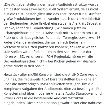
„Die Aufgabenstellung der neuen Audioinfrastruktur wurde
am besten vom Lawo mc²56 MkIII System erfüllt, da es nicht
nur die Leistungsfähigkeit und das Feature-Set für zukünftige
große Produktionen besitzt, sondern auch durch Modularität
der Bedienoberfläche flexibel einsetzbar ist“, erklärt Sebastian
Franke, Leiter der Tonabteilung. „Wir haben jetzt im
Schauspielhaus ein mc²56 Mischpult mit 16 Fadern am FOH-
Platz und ein baugleiches Pult in der Tonregie, sowie zwei 16-
Fader-Extendereinheiten, die wir je nach Bedarf an
verschiedenen Orten platzieren können“, so Franke weiter.
„Die stellen wir einfach mitten in den Saal, weil nur dort
hören wir 3D. An unserem FOH-Regieplatz hören wir die
Deckenlautsprecher nicht – bei Proben gehen wir deshalb
gerne direkt in den Saal.“
Herzstück aller mc²56 Konsolen sind die A_UHD Core Audio
Engines, die mit jeweils 1024 bereitgestellten DSP-Kanälen
über die notwendigen DSP-Fähigkeiten verfügen, um die
komplexen Aufgaben der Audioproduktion zu bewältigen. Die
Konsolen sind über moderne A__stage-Audio-Stageboxen und
Power Cores in die bestehende Audioinfrastruktur
eingebunden. Diese Kombination gewährleistet eine nahtlose