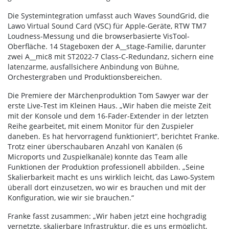
Die Systemintegration umfasst auch Waves SoundGrid, die
Lawo Virtual Sound Card (VSC) für Apple-Geräte, RTW TM7
Loudness-Messung und die browserbasierte VisTool-
Oberfläche. 14 Stageboxen der A__stage-Familie, darunter
zwei A__mic8 mit ST2022-7 Class-C-Redundanz, sichern eine
latenzarme, ausfallsichere Anbindung von Bühne,
Orchestergraben und Produktionsbereichen.
Die Premiere der Märchenproduktion Tom Sawyer war der
erste Live-Test im Kleinen Haus. „Wir haben die meiste Zeit
mit der Konsole und dem 16-Fader-Extender in der letzten
Reihe gearbeitet, mit einem Monitor für den Zuspieler
daneben. Es hat hervorragend funktioniert“, berichtet Franke.
Trotz einer überschaubaren Anzahl von Kanälen (6
Microports und Zuspielkanäle) konnte das Team alle
Funktionen der Produktion professionell abbilden. „Seine
Skalierbarkeit macht es uns wirklich leicht, das Lawo-System
überall dort einzusetzen, wo wir es brauchen und mit der
Konfiguration, wie wir sie brauchen.“
Franke fasst zusammen: „Wir haben jetzt eine hochgradig
vernetzte, skalierbare Infrastruktur, die es uns ermöglicht,