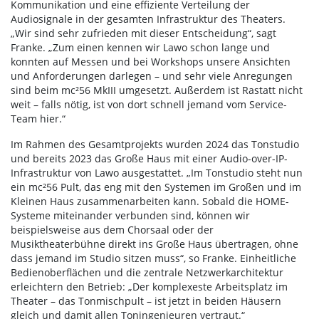
Kommunikation und eine effiziente Verteilung der
Audiosignale in der gesamten Infrastruktur des Theaters.
„Wir sind sehr zufrieden mit dieser Entscheidung“, sagt
Franke. „Zum einen kennen wir Lawo schon lange und
konnten auf Messen und bei Workshops unsere Ansichten
und Anforderungen darlegen – und sehr viele Anregungen
sind beim mc²56 MkIII umgesetzt. Außerdem ist Rastatt nicht
weit – falls nötig, ist von dort schnell jemand vom Service-
Team hier.“
Im Rahmen des Gesamtprojekts wurden 2024 das Tonstudio
und bereits 2023 das Große Haus mit einer Audio-over-IP-
Infrastruktur von Lawo ausgestattet. „Im Tonstudio steht nun
ein mc²56 Pult, das eng mit den Systemen im Großen und im
Kleinen Haus zusammenarbeiten kann. Sobald die HOME-
Systeme miteinander verbunden sind, können wir
beispielsweise aus dem Chorsaal oder der
Musiktheaterbühne direkt ins Große Haus übertragen, ohne
dass jemand im Studio sitzen muss“, so Franke. Einheitliche
Bedienoberflächen und die zentrale Netzwerkarchitektur
erleichtern den Betrieb: „Der komplexeste Arbeitsplatz im
Theater – das Tonmischpult – ist jetzt in beiden Häusern
gleich und damit allen Toningenieuren vertraut.“