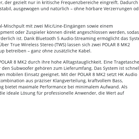
, der gezielt nur in kritische Frequenzbereiche eingreift. Dadurch
stabil, ausgewogen und natürlich – ohne hörbare Verzerrungen od
al-Mischpult mit zwei Mic/Line-Eingängen sowie einem
uipment oder Zuspieler können direkt angeschlossen werden, sodas
derlich ist. Dank Bluetooth 5 Audio-Streaming ermöglicht das Sys
Über True Wireless Stereo (TWS) lassen sich zwei POLAR 8 MK2
up betreiben – ganz ohne zusätzliche Kabel.
OLAR 8 MK2 durch ihre hohe Alltagstauglichkeit. Eine Tragetasch
ür den Subwoofer gehören zum Lieferumfang. Das System ist schnel
den mobilen Einsatz geeignet. Mit der POLAR 8 MK2 setzt HK Audio
mbination aus präziser Klangverteilung, kraftvollem Bass,
nung bietet maximale Performance bei minimalem Aufwand. Als
ie ideale Lösung für professionelle Anwender, die Wert auf