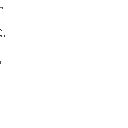
er
s
tem
e
l