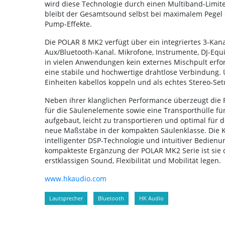
wird diese Technologie durch einen Multiband-Limiter
bleibt der Gesamtsound selbst bei maximalem Pegel 
Pump-Effekte.
Die POLAR 8 MK2 verfügt über ein integriertes 3-Kan
Aux/Bluetooth-Kanal. Mikrofone, Instrumente, DJ-Eq
in vielen Anwendungen kein externes Mischpult erfor
eine stabile und hochwertige drahtlose Verbindung. 
Einheiten kabellos koppeln und als echtes Stereo-Set
Neben ihrer klanglichen Performance überzeugt die P
für die Säulenelemente sowie eine Transporthülle f
aufgebaut, leicht zu transportieren und optimal für 
neue Maßstäbe in der kompakten Säulenklasse. Die Ko
intelligenter DSP-Technologie und intuitiver Bedie
kompakteste Ergänzung der POLAR MK2 Serie ist sie d
erstklassigen Sound, Flexibilität und Mobilität legen.
www.hkaudio.com
Lautsprecher
Bluetooth
HK Audio