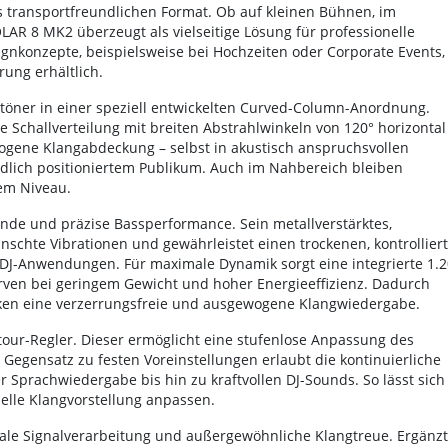
 transportfreundlichen Format. Ob auf kleinen Bühnen, im
AR 8 MK2 überzeugt als vielseitige Lösung für professionelle
nkonzepte, beispielsweise bei Hochzeiten oder Corporate Events, 
ung erhältlich.
töner in einer speziell entwickelten Curved-Column-Anordnung.
e Schallverteilung mit breiten Abstrahlwinkeln von 120° horizontal
omogene Klangabdeckung – selbst in akustisch anspruchsvollen
lich positioniertem Publikum. Auch im Nahbereich bleiben
tem Niveau.
ende und präzise Bassperformance. Sein metallverstärktes,
chte Vibrationen und gewährleistet einen trockenen, kontrollier
d DJ-Anwendungen. Für maximale Dynamik sorgt eine integrierte 1.
erven bei geringem Gewicht und hoher Energieeffizienz. Dadurch
rken eine verzerrungsfreie und ausgewogene Klangwiedergabe.
tour-Regler. Dieser ermöglicht eine stufenlose Anpassung des
Gegensatz zu festen Voreinstellungen erlaubt die kontinuierliche
r Sprachwiedergabe bis hin zu kraftvollen DJ-Sounds. So lässt sich
lle Klangvorstellung anpassen.
gitale Signalverarbeitung und außergewöhnliche Klangtreue. Ergänzt