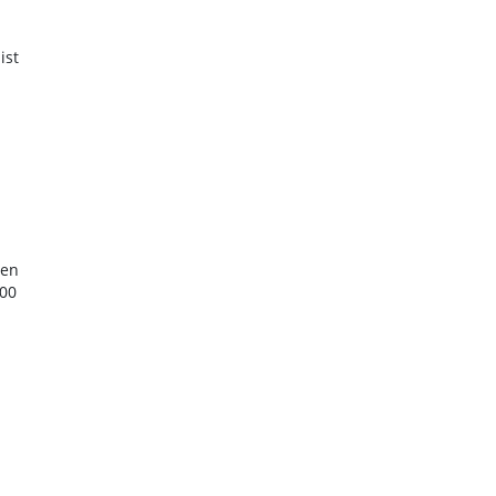
ist
ten
200