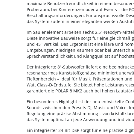
maximale Benutzerfreundlichkeit in einem besonders
Proberaum, bei Konferenzen oder auf Events – die POL
Beschallungsanforderungen. Für anspruchsvolle Desig
das System zudem in einer eleganten weißen Ausführ
Im Säulenelement arbeiten sechs 2,5"-Neodym-Mittel
Diese innovative Bauweise sorgt für eine gleichmäßig
und 45° vertikal. Das Ergebnis ist eine klare und h
Umgebungen, niedrigen Räumen oder bei unterschied
Sprachverständlichkeit und Klangqualität auf höchs
Der integrierte 8"-Subwoofer liefert eine beeindruck
resonanzarmes Kunststoffgehäuse minimiert unerwüns
Tieftonbereich – ideal für Musik, Präsentationen un
Watt Class-D-Endstufe. Sie bietet hohe Leistungsres
garantiert die POLAR 8 MK2 auch bei hohen Lautstä
Ein besonderes Highlight ist der neu entwickelte Con
Sounds zwischen den Presets DJ, Music und Voice. Im 
Regelung eine präzise Abstimmung – von kristallklare
das System optimal an jede Anwendung und individue
Ein integrierter 24-Bit-DSP sorgt für eine präzise di