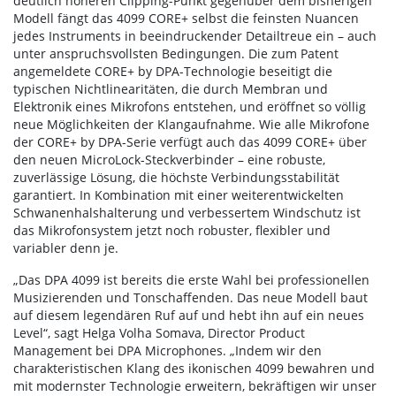
deutlich höheren Clipping-Punkt gegenüber dem bisherigen
Modell fängt das 4099 CORE+ selbst die feinsten Nuancen
jedes Instruments in beeindruckender Detailtreue ein – auch
unter anspruchsvollsten Bedingungen. Die zum Patent
angemeldete CORE+ by DPA-Technologie beseitigt die
typischen Nichtlinearitäten, die durch Membran und
Elektronik eines Mikrofons entstehen, und eröffnet so völlig
neue Möglichkeiten der Klangaufnahme. Wie alle Mikrofone
der CORE+ by DPA-Serie verfügt auch das 4099 CORE+ über
den neuen MicroLock-Steckverbinder – eine robuste,
zuverlässige Lösung, die höchste Verbindungsstabilität
garantiert. In Kombination mit einer weiterentwickelten
Schwanenhalshalterung und verbessertem Windschutz ist
das Mikrofonsystem jetzt noch robuster, flexibler und
variabler denn je.
„Das DPA 4099 ist bereits die erste Wahl bei professionellen
Musizierenden und Tonschaffenden. Das neue Modell baut
auf diesem legendären Ruf auf und hebt ihn auf ein neues
Level“, sagt Helga Volha Somava, Director Product
Management bei DPA Microphones. „Indem wir den
charakteristischen Klang des ikonischen 4099 bewahren und
mit modernster Technologie erweitern, bekräftigen wir unser