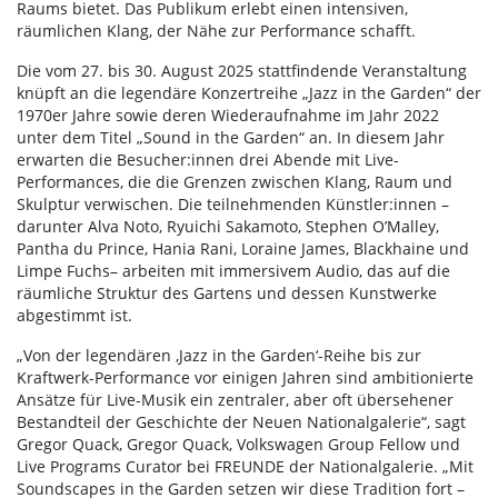
Raums bietet. Das Publikum erlebt einen intensiven,
räumlichen Klang, der Nähe zur Performance schafft.
Die vom 27. bis 30. August 2025 stattfindende Veranstaltung
knüpft an die legendäre Konzertreihe „Jazz in the Garden“ der
1970er Jahre sowie deren Wiederaufnahme im Jahr 2022
unter dem Titel „Sound in the Garden“ an. In diesem Jahr
erwarten die Besucher:innen drei Abende mit Live-
Performances, die die Grenzen zwischen Klang, Raum und
Skulptur verwischen. Die teilnehmenden Künstler:innen –
darunter Alva Noto, Ryuichi Sakamoto, Stephen O’Malley,
Pantha du Prince, Hania Rani, Loraine James, Blackhaine und
Limpe Fuchs– arbeiten mit immersivem Audio, das auf die
räumliche Struktur des Gartens und dessen Kunstwerke
abgestimmt ist.
„Von der legendären ‚Jazz in the Garden‘-Reihe bis zur
Kraftwerk-Performance vor einigen Jahren sind ambitionierte
Ansätze für Live-Musik ein zentraler, aber oft übersehener
Bestandteil der Geschichte der Neuen Nationalgalerie“, sagt
Gregor Quack, Gregor Quack, Volkswagen Group Fellow und
Live Programs Curator bei FREUNDE der Nationalgalerie. „Mit
Soundscapes in the Garden setzen wir diese Tradition fort –