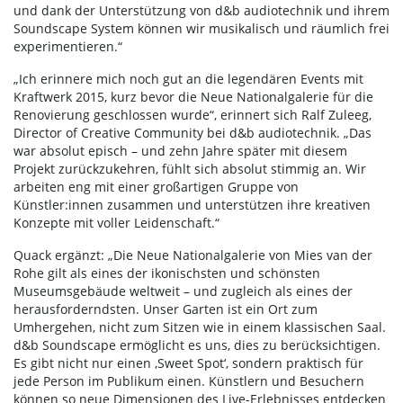
und dank der Unterstützung von d&b audiotechnik und ihrem
Soundscape System können wir musikalisch und räumlich frei
experimentieren.“
„Ich erinnere mich noch gut an die legendären Events mit
Kraftwerk 2015, kurz bevor die Neue Nationalgalerie für die
Renovierung geschlossen wurde“, erinnert sich Ralf Zuleeg,
Director of Creative Community bei d&b audiotechnik. „Das
war absolut episch – und zehn Jahre später mit diesem
Projekt zurückzukehren, fühlt sich absolut stimmig an. Wir
arbeiten eng mit einer großartigen Gruppe von
Künstler:innen zusammen und unterstützen ihre kreativen
Konzepte mit voller Leidenschaft.“
Quack ergänzt: „Die Neue Nationalgalerie von Mies van der
Rohe gilt als eines der ikonischsten und schönsten
Museumsgebäude weltweit – und zugleich als eines der
herausforderndsten. Unser Garten ist ein Ort zum
Umhergehen, nicht zum Sitzen wie in einem klassischen Saal.
d&b Soundscape ermöglicht es uns, dies zu berücksichtigen.
Es gibt nicht nur einen ‚Sweet Spot‘, sondern praktisch für
jede Person im Publikum einen. Künstlern und Besuchern
können so neue Dimensionen des Live-Erlebnisses entdecken