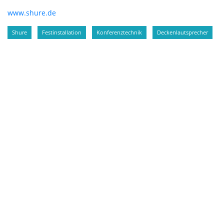
www.shure.de
Shure
Festinstallation
Konferenztechnik
Deckenlautsprecher