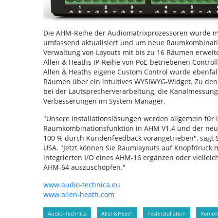
Die AHM-Reihe der Audiomatrixprozessoren wurde mi
umfassend aktualisiert und um neue Raumkombinations
Verwaltung von Layouts mit bis zu 16 Räumen erweit
Allen & Heaths IP-Reihe von PoE-betriebenen Control
Allen & Heaths eigene Custom Control wurde ebenfall
Räumen über ein intuitives WYSIWYG-Widget. Zu de
bei der Lautsprecherverarbeitung, die Kanalmessun
Verbesserungen im System Manager.
"Unsere Installationslösungen werden allgemein für i
Raumkombinationsfunktion in AHM V1.4 und der neu
100 % durch Kundenfeedback vorangetrieben", sagt S
USA. "Jetzt können Sie Raumlayouts auf Knopfdruck m
integrierten I/O eines AHM-16 ergänzen oder vielleich
AHM-64 auszuschöpfen."
www.audio-technica.eu
www.allen-heath.com
Audio-Technica
Allen&Heath
Festinstallation
Remot