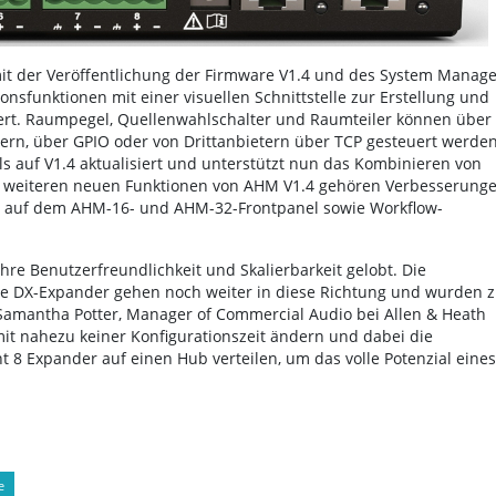
t der Veröffentlichung der Firmware V1.4 und des System Manage
funktionen mit einer visuellen Schnittstelle zur Erstellung und
ert. Raumpegel, Quellenwahlschalter und Raumteiler können über
lern, über GPIO oder von Drittanbietern über TCP gesteuert werden
s auf V1.4 aktualisiert und unterstützt nun das Kombinieren von
n weiteren neuen Funktionen von AHM V1.4 gehören Verbesserung
g auf dem AHM-16- und AHM-32-Frontpanel sowie Workflow-
hre Benutzerfreundlichkeit und Skalierbarkeit gelobt. Die
e DX-Expander gehen noch weiter in diese Richtung und wurden 
amantha Potter, Manager of Commercial Audio bei Allen & Heath
it nahezu keiner Konfigurationszeit ändern und dabei die
t 8 Expander auf einen Hub verteilen, um das volle Potenzial eines
e