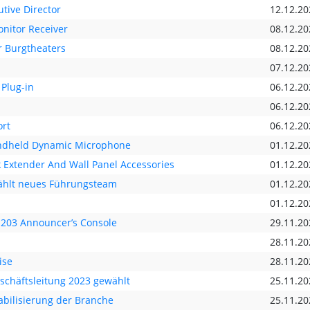
tive Director
12.12.20
onitor Receiver
08.12.20
r Burgtheaters
08.12.20
07.12.20
Plug-in
06.12.20
06.12.20
ort
06.12.20
andheld Dynamic Microphone
01.12.20
 Extender And Wall Panel Accessories
01.12.20
wählt neues Führungsteam
01.12.20
01.12.20
 203 Announcer’s Console
29.11.20
28.11.20
ise
28.11.20
schäftsleitung 2023 gewählt
25.11.20
abilisierung der Branche
25.11.20