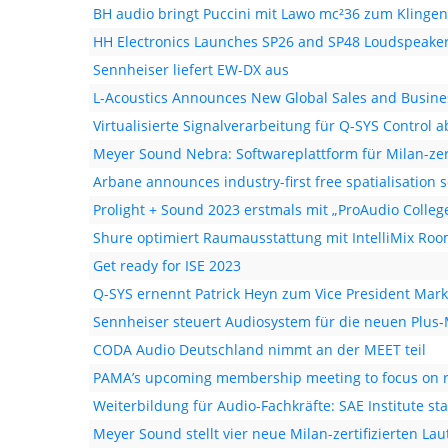
BH audio bringt Puccini mit Lawo mc²36 zum Klingen
HH Electronics Launches SP26 and SP48 Loudspeak
Sennheiser liefert EW-DX aus
L-Acoustics Announces New Global Sales and Busin
Virtualisierte Signalverarbeitung für Q-SYS Control a
Meyer Sound Nebra: Softwareplattform für Milan-zer
Arbane announces industry-first free spatialisation 
Prolight + Sound 2023 erstmals mit „ProAudio Colleg
Shure optimiert Raumausstattung mit IntelliMix Roo
Get ready for ISE 2023
Q-SYS ernennt Patrick Heyn zum Vice President Mark
Sennheiser steuert Audiosystem für die neuen Plus
CODA Audio Deutschland nimmt an der MEET teil
PAMA’s upcoming membership meeting to focus on r
Weiterbildung für Audio-Fachkräfte: SAE Institute s
Meyer Sound stellt vier neue Milan-zertifizierten La