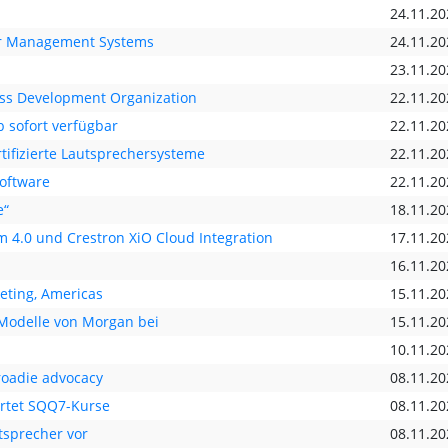
24.11.20
er Management Systems
24.11.20
23.11.20
ess Development Organization
22.11.20
b sofort verfügbar
22.11.20
tifizierte Lautsprechersysteme
22.11.20
software
22.11.20
e“
18.11.20
m 4.0 und Crestron XiO Cloud Integration
17.11.20
16.11.20
eting, Americas
15.11.20
-Modelle von Morgan bei
15.11.20
10.11.20
oadie advocacy
08.11.20
tartet SQQ7-Kurse
08.11.20
utsprecher vor
08.11.20