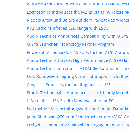
Warwick Acoustics appoints Ian Harnett as Non-Execu
Lectrosonics Introduces the M2Ra Digital Wireless M
Riedels Artist und Bolero auf dem Parkett des Wiene
KV2 Audio reinforces ESD range with ESD8
Audio-Technica Announces Compatibility with Q-SYS 
Q-SYS Launches Technology Partner Program
Powersoft ArmoníaPlus 2.5 adds further AES67 supp
Audio-Technica Unveils High Performance ATS99 H
Audio-Technica introduces ATDM-0604a Update, Link
fwd: Bundesvereinigung Veranstaltungswirtschaft 
Congress Square is the beating heart of ISE
Studio Technologies Announces User-friendly Model
L-Acoustics L-ISA Studio Now Available for PC
fwd meldet: Veranstaltungswirtschaft in der Dauerkr
Jatan Shah von QSC zum Schatzmeister der AVIXA Ge
Prolight + Sound 2023 mit vollem Engagement zur St