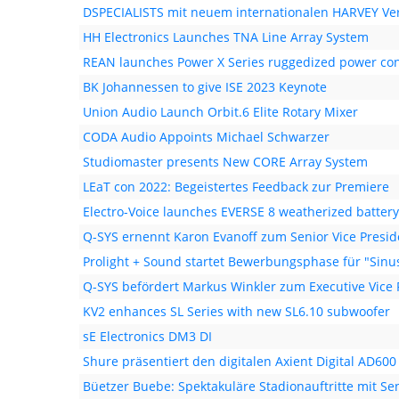
DSPECIALISTS mit neuem internationalen HARVEY Ver
HH Electronics Launches TNA Line Array System
REAN launches Power X Series ruggedized power co
BK Johannessen to give ISE 2023 Keynote
Union Audio Launch Orbit.6 Elite Rotary Mixer
CODA Audio Appoints Michael Schwarzer
Studiomaster presents New CORE Array System
LEaT con 2022: Begeistertes Feedback zur Premiere
Electro-Voice launches EVERSE 8 weatherized batte
Q-SYS ernennt Karon Evanoff zum Senior Vice Presid
Prolight + Sound startet Bewerbungsphase für "Sinu
Q-SYS befördert Markus Winkler zum Executive Vice
KV2 enhances SL Series with new SL6.10 subwoofer
sE Electronics DM3 DI
Shure präsentiert den digitalen Axient Digital AD6
Büetzer Buebe: Spektakuläre Stadionauftritte mit S