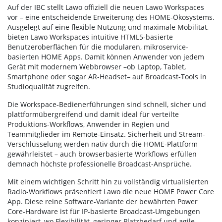
Auf der IBC stellt Lawo offiziell die neuen Lawo Workspaces
vor – eine entscheidende Erweiterung des HOME-Ökosystems.
Ausgelegt auf eine flexible Nutzung und maximale Mobilität,
bieten Lawo Workspaces intuitive HTML5-basierte
Benutzeroberflächen für die modularen, mikroservice-
basierten HOME Apps. Damit können Anwender von jedem
Gerät mit modernem Webbrowser –ob Laptop, Tablet,
Smartphone oder sogar AR-Headset– auf Broadcast-Tools in
Studioqualität zugreifen.
Die Workspace-Bedienerführungen sind schnell, sicher und
plattformübergreifend und damit ideal für verteilte
Produktions-Workflows, Anwender in Regien und
Teammitglieder im Remote-Einsatz. Sicherheit und Stream-
Verschlüsselung werden nativ durch die HOME-Plattform
gewährleistet – auch browserbasierte Workflows erfüllen
demnach höchste professionelle Broadcast-Ansprüche.
Mit einem wichtigen Schritt hin zu vollständig virtualisierten
Radio-Workflows präsentiert Lawo die neue HOME Power Core
App. Diese reine Software-Variante der bewährten Power
Core-Hardware ist für IP-basierte Broadcast-Umgebungen
konzipiert, wo Flexibilität, geringer Platzbedarf und agile