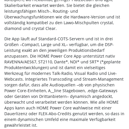
Skalierbarkeit erwartet werden. Sie bietet die gleichen
leistungsfähigen Misch-, Routing- und
Überwachungsfunktionen wie die Hardware-Version und ist
vollständig kompatibel zu den Lawo-Mischpulten crystal,
diamond und crystal Clear.
Die App läuft auf Standard-COTS-Servern und ist in drei
Größen –Compact, Large und XL– verfügbar, um die DSP-
Leistung exakt an den jeweiligen Produktionsbedarf
anzupassen. Die HOME Power Core App unterstützt nativ
RAVENNA/AES67, ST2110, Dante*, NDI* und SRT* (*geplante
Produktentwicklungen) und ist damit ein vielseitiges
Werkzeug für modernes Talk-Radio, Visual Radio und Live-
Webcasts. Integriertes Transcoding und Stream-Management
sorgen dafür, dass alle Audioquellen –ob von physischen
Power Core-Einheiten, A__line Stageboxen, .edge-Gateways
oder Geräten von Drittanbietern– dynamisch angedockt,
überwacht und verarbeitet werden können. Wie alle HOME
Apps kann auch HOME Power Core wahlweise mit einer
Dauerlizenz oder FLEX-Abo-Credits genutzt werden, so dass in
einem dynamischen Umfeld eine maximale Verfügbarkeit
gewährleistet ist.