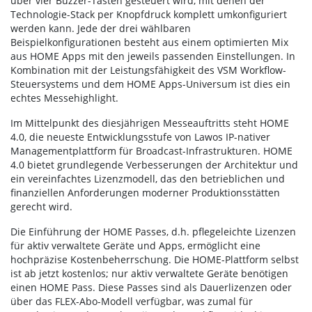
über vier Buzzer-Tasten gesteuert wird, mit denen der
Technologie-Stack per Knopfdruck komplett umkonfiguriert
werden kann. Jede der drei wählbaren
Beispielkonfigurationen besteht aus einem optimierten Mix
aus HOME Apps mit den jeweils passenden Einstellungen. In
Kombination mit der Leistungsfähigkeit des VSM Workflow-
Steuersystems und dem HOME Apps-Universum ist dies ein
echtes Messehighlight.
Im Mittelpunkt des diesjährigen Messeauftritts steht HOME
4.0, die neueste Entwicklungsstufe von Lawos IP-nativer
Managementplattform für Broadcast-Infrastrukturen. HOME
4.0 bietet grundlegende Verbesserungen der Architektur und
ein vereinfachtes Lizenzmodell, das den betrieblichen und
finanziellen Anforderungen moderner Produktionsstätten
gerecht wird.
Die Einführung der HOME Passes, d.h. pflegeleichte Lizenzen
für aktiv verwaltete Geräte und Apps, ermöglicht eine
hochpräzise Kostenbeherrschung. Die HOME-Plattform selbst
ist ab jetzt kostenlos; nur aktiv verwaltete Geräte benötigen
einen HOME Pass. Diese Passes sind als Dauerlizenzen oder
über das FLEX-Abo-Modell verfügbar, was zumal für