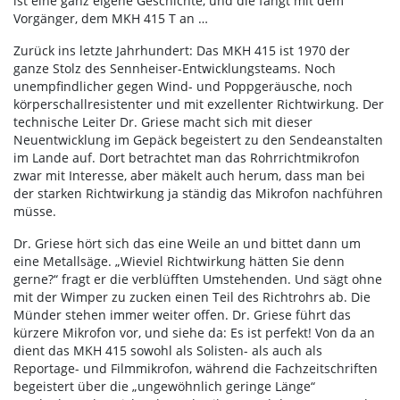
ist eine ganz eigene Geschichte, und die fängt mit dem
Vorgänger, dem MKH 415 T an …
Zurück ins letzte Jahrhundert: Das MKH 415 ist 1970 der
ganze Stolz des Sennheiser-Entwicklungsteams. Noch
unempfindlicher gegen Wind- und Poppgeräusche, noch
körperschallresistenter und mit exzellenter Richtwirkung. Der
technische Leiter Dr. Griese macht sich mit dieser
Neuentwicklung im Gepäck begeistert zu den Sendeanstalten
im Lande auf. Dort betrachtet man das Rohrrichtmikrofon
zwar mit Interesse, aber mäkelt auch herum, dass man bei
der starken Richtwirkung ja ständig das Mikrofon nachführen
müsse.
Dr. Griese hört sich das eine Weile an und bittet dann um
eine Metallsäge. „Wieviel Richtwirkung hätten Sie denn
gerne?“ fragt er die verblüfften Umstehenden. Und sägt ohne
mit der Wimper zu zucken einen Teil des Richtrohrs ab. Die
Münder stehen immer weiter offen. Dr. Griese führt das
kürzere Mikrofon vor, und siehe da: Es ist perfekt! Von da an
dient das MKH 415 sowohl als Solisten- als auch als
Reportage- und Filmmikrofon, während die Fachzeitschriften
begeistert über die „ungewöhnlich geringe Länge“