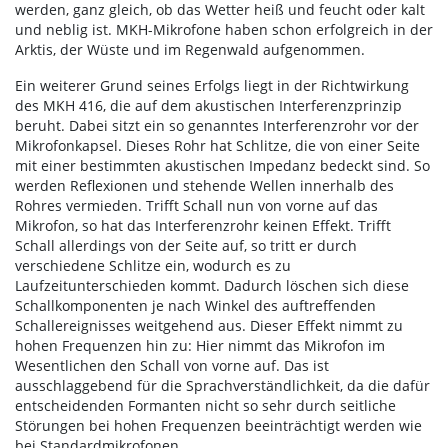
werden, ganz gleich, ob das Wetter heiß und feucht oder kalt
und neblig ist. MKH-Mikrofone haben schon erfolgreich in der
Arktis, der Wüste und im Regenwald aufgenommen.
Ein weiterer Grund seines Erfolgs liegt in der Richtwirkung
des MKH 416, die auf dem akustischen Interferenzprinzip
beruht. Dabei sitzt ein so genanntes Interferenzrohr vor der
Mikrofonkapsel. Dieses Rohr hat Schlitze, die von einer Seite
mit einer bestimmten akustischen Impedanz bedeckt sind. So
werden Reflexionen und stehende Wellen innerhalb des
Rohres vermieden. Trifft Schall nun von vorne auf das
Mikrofon, so hat das Interferenzrohr keinen Effekt. Trifft
Schall allerdings von der Seite auf, so tritt er durch
verschiedene Schlitze ein, wodurch es zu
Laufzeitunterschieden kommt. Dadurch löschen sich diese
Schallkomponenten je nach Winkel des auftreffenden
Schallereignisses weitgehend aus. Dieser Effekt nimmt zu
hohen Frequenzen hin zu: Hier nimmt das Mikrofon im
Wesentlichen den Schall von vorne auf. Das ist
ausschlaggebend für die Sprachverständlichkeit, da die dafür
entscheidenden Formanten nicht so sehr durch seitliche
Störungen bei hohen Frequenzen beeinträchtigt werden wie
bei Standardmikrofonen.