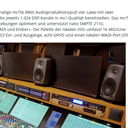
nalige mc²56 MkIII Audioproduktionspult von Lawo mit zwei
e jeweils 1.024 DSP-Kanäle in mc²-Qualität bereitstellen. Das mc²
mgebungen optimiert und unterstützt nativ SMPTE 2110,
I und Ember+. Die Palette der lokalen I/Os umfasst 16 MIC/Line-
S3 Ein- und Ausgänge, acht GPI/O und einen lokalen MADI-Port (SFP