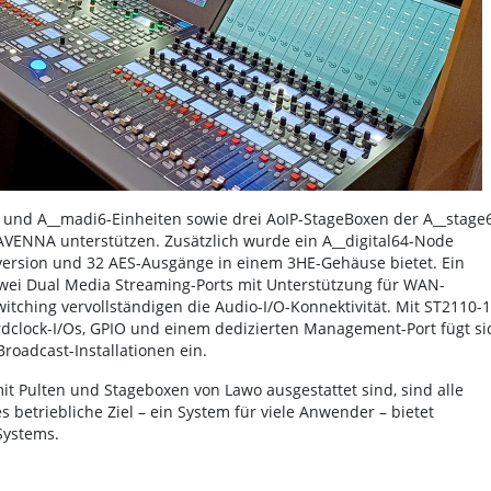
 und A__madi6-Einheiten sowie drei AoIP-StageBoxen der A__stage
VENNA unterstützen. Zusätzlich wurde ein A__digital64-Node
nversion und 32 AES-Ausgänge in einem 3HE-Gehäuse bietet. Ein
wei Dual Media Streaming-Ports mit Unterstützung für WAN-
itching vervollständigen die Audio-I/O-Konnektivität. Mit ST2110-1
rdclock-I/Os, GPIO und einem dedizierten Management-Port fügt si
Broadcast-Installationen ein.
it Pulten und Stageboxen von Lawo ausgestattet sind, sind alle
betriebliche Ziel – ein System für viele Anwender – bietet
 Systems.