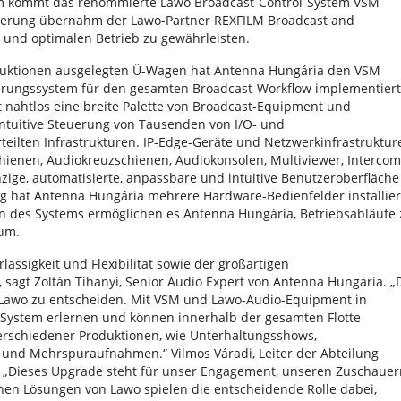
em kommt das renommierte Lawo Broadcast-Control-System VSM
ntierung übernahm der Lawo-Partner REXFILM Broadcast and
 und optimalen Betrieb zu gewährleisten.
duktionen ausgelegten Ü-Wagen hat Antenna Hungária den VSM
euerungssystem für den gesamten Broadcast-Workflow implementiert
 nahtlos eine breite Palette von Broadcast-Equipment und
ntuitive Steuerung von Tausenden von I/O- und
rteilten Infrastrukturen. IP-Edge-Geräte und Netzwerkinfrastruktur
ienen, Audiokreuzschienen, Audiokonsolen, Multiviewer, Intercom
ige, automatisierte, anpassbare und intuitive Benutzeroberfläche
 hat Antenna Hungária mehrere Hardware-Bedienfelder installier
en des Systems ermöglichen es Antenna Hungária, Betriebsabläufe 
kum.
ässigkeit und Flexibilität sowie der großartigen
 sagt Zoltán Tihanyi, Senior Audio Expert von Antenna Hungária. „
 Lawo zu entscheiden. Mit VSM und Lawo-Audio-Equipment in
ystem erlernen und können innerhalb der gesamten Flotte
verschiedener Produktionen, wie Unterhaltungsshows,
und Mehrspuraufnahmen.“ Vilmos Váradi, Leiter der Abteilung
: „Dieses Upgrade steht für unser Engagement, unseren Zuschauer
en Lösungen von Lawo spielen die entscheidende Rolle dabei,