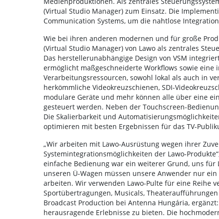
Medienproduktionen. Als zentrales Steuerungssyst
(Virtual Studio Manager) zum Einsatz. Die Impleme
Communication Systems, um die nahtlose Integration
Wie bei ihren anderen modernen und für große Pro
(Virtual Studio Manager) von Lawo als zentrales St
Das herstellerunabhängige Design von VSM integriert
ermöglicht maßgeschneiderte Workflows sowie eine i
Verarbeitungsressourcen, sowohl lokal als auch in ve
herkömmliche Videokreuzschienen, SDI-Videokreuzsch
modulare Geräte und mehr können alle über eine einz
gesteuert werden. Neben der Touchscreen-Bedienung
Die Skalierbarkeit und Automatisierungsmöglichkeit
optimieren mit besten Ergebnissen für das TV-Publi
„Wir arbeiten mit Lawo-Ausrüstung wegen ihrer Zuverl
Systemintegrationsmöglichkeiten der Lawo-Produkte“,
einfache Bedienung war ein weiterer Grund, uns für
unseren Ü-Wagen müssen unsere Anwender nur ein S
arbeiten. Wir verwenden Lawo-Pulte für eine Reihe 
Sportübertragungen, Musicals, Theateraufführungen 
Broadcast Production bei Antenna Hungária, ergänzt
herausragende Erlebnisse zu bieten. Die hochmodern