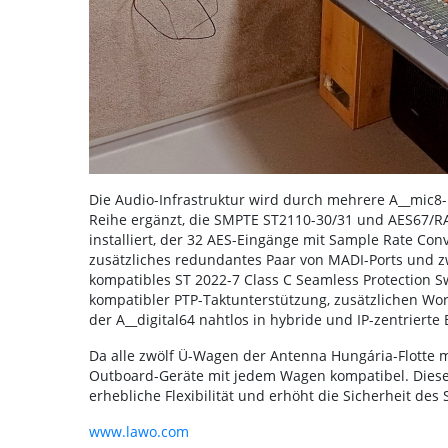
Die Audio-Infrastruktur wird durch mehrere A__mic8-
Reihe ergänzt, die SMPTE ST2110-30/31 und AES67/RA
installiert, der 32 AES-Eingänge mit Sample Rate Co
zusätzliches redundantes Paar von MADI-Ports und z
kompatibles ST 2022-7 Class C Seamless Protection Sw
kompatibler PTP-Taktunterstützung, zusätzlichen Wo
der A__digital64 nahtlos in hybride und IP-zentrierte 
Da alle zwölf Ü-Wagen der Antenna Hungária-Flotte m
Outboard-Geräte mit jedem Wagen kompatibel. Dieses 
erhebliche Flexibilität und erhöht die Sicherheit des
www.lawo.com