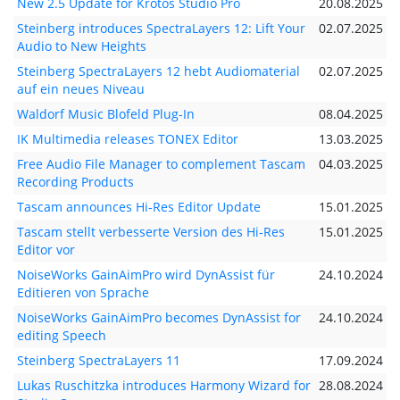
New 2.5 Update for Krotos Studio Pro
20.08.2025
Steinberg introduces SpectraLayers 12: Lift Your
02.07.2025
Audio to New Heights
Steinberg SpectraLayers 12 hebt Audiomaterial
02.07.2025
auf ein neues Niveau
Waldorf Music Blofeld Plug-In
08.04.2025
IK Multimedia releases TONEX Editor
13.03.2025
Free Audio File Manager to complement Tascam
04.03.2025
Recording Products
Tascam announces Hi-Res Editor Update
15.01.2025
Tascam stellt verbesserte Version des Hi-Res
15.01.2025
Editor vor
NoiseWorks GainAimPro wird DynAssist für
24.10.2024
Editieren von Sprache
NoiseWorks GainAimPro becomes DynAssist for
24.10.2024
editing Speech
Steinberg SpectraLayers 11
17.09.2024
Lukas Ruschitzka introduces Harmony Wizard for
28.08.2024