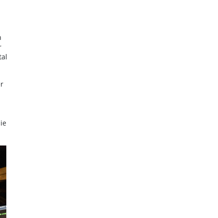
h
r
tal
r
ie