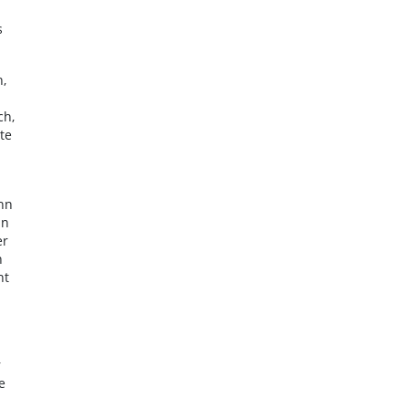
s
,
ch,
te
nn
in
er
h
nt
r
e
;