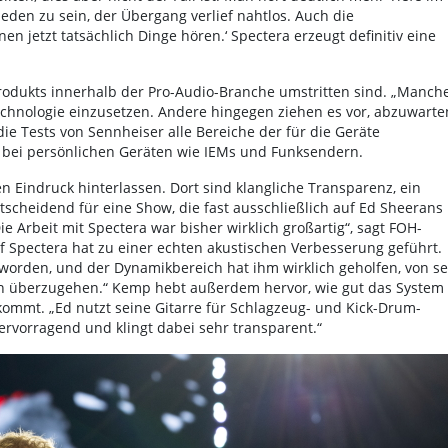
eden zu sein, der Übergang verlief nahtlos. Auch die
n jetzt tatsächlich Dinge hören.‘ Spectera erzeugt definitiv eine
rodukts innerhalb der Pro-Audio-Branche umstritten sind. „Manch
echnologie einzusetzen. Andere hingegen ziehen es vor, abzuwarte
die Tests von Sennheiser alle Bereiche der für die Geräte
e bei persönlichen Geräten wie IEMs und Funksendern.
 Eindruck hinterlassen. Dort sind klangliche Transparenz, ein
cheidend für eine Show, die fast ausschließlich auf Ed Sheerans
 Arbeit mit Spectera war bisher wirklich großartig“, sagt FOH-
 Spectera hat zu einer echten akustischen Verbesserung geführt.
eworden, und der Dynamikbereich hat ihm wirklich geholfen, von s
ten überzugehen.“ Kemp hebt außerdem hervor, wie gut das System
kommt. „Ed nutzt seine Gitarre für Schlagzeug- und Kick-Drum-
ervorragend und klingt dabei sehr transparent.“