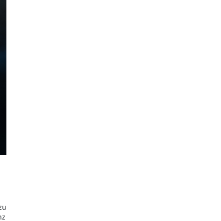
zu
nz