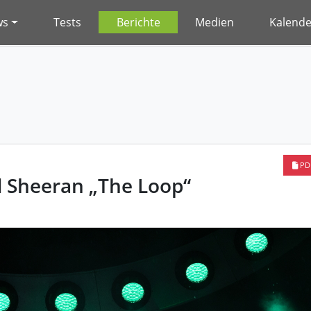
ws
Tests
Berichte
Medien
Kalende
PD
d Sheeran „The Loop“