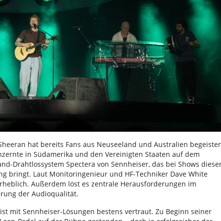
heeran hat bereits Fans aus Neuseeland und Australien begeister
onzernte in Südamerika und den Vereinigten Staaten auf dem
and-Drahtlossystem Spectera von Sennheiser, das bei Shows diese
ng bringt. Laut Monitoringenieur und HF-Techniker Dave White
 erheblich. Außerdem löst es zentrale Herausforderungen im
rung der Audioqualität.
st mit Sennheiser-Lösungen bestens vertraut. Zu Beginn seiner