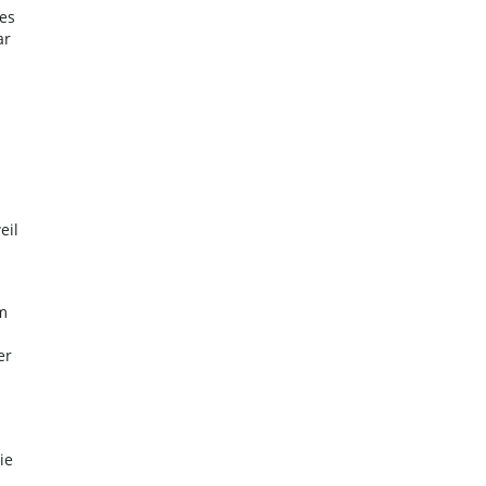
es
ar
eil
m
er
ie