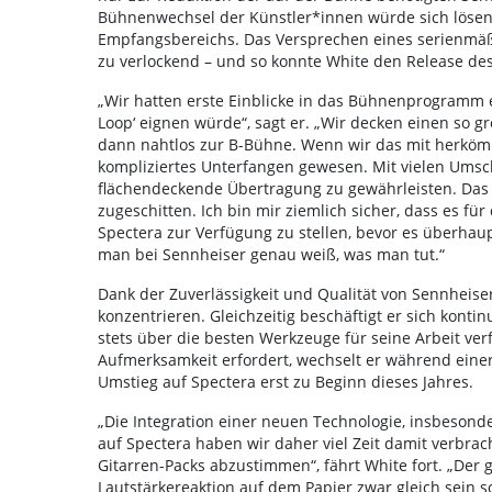
Bühnenwechsel der Künstler*innen würde sich lösen
Empfangsbereichs. Das Versprechen eines serienmäßi
zu verlockend – und so konnte White den Release de
„Wir hatten erste Einblicke in das Bühnenprogramm er
Loop‘ eignen würde“, sagt er. „Wir decken einen so 
dann nahtlos zur B-Bühne. Wenn wir das mit herkömm
kompliziertes Unterfangen gewesen. Mit vielen Ums
flächendeckende Übertragung zu gewährleisten. Das is
zugeschitten. Ich bin mir ziemlich sicher, dass es 
Spectera zur Verfügung zu stellen, bevor es überhaup
man bei Sennheiser genau weiß, was man tut.“
Dank der Zuverlässigkeit und Qualität von Sennheise
konzentrieren. Gleichzeitig beschäftigt er sich kont
stets über die besten Werkzeuge für seine Arbeit verf
Aufmerksamkeit erfordert, wechselt er während eine
Umstieg auf Spectera erst zu Beginn dieses Jahres.
„Die Integration einer neuen Technologie, insbesond
auf Spectera haben wir daher viel Zeit damit verbra
Gitarren-Packs abzustimmen“, fährt White fort. „Der 
Lautstärkereaktion auf dem Papier zwar gleich sein sol