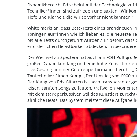
Dynamikbereich. Ed scheint mit der Technologie zufri
Techniker*innen sind zufrieden und sagten: ‚Wir könne
Tiefe und Klarheit, die wir so vorher nicht kannten.“
White merkt an, dass Beta-Tests eines brandneuen P
Toningenieur*innen wie ich lieben es, die neueste T
bis alle Tests durchgeführt wurden." Er betont, dass 
erforderlichen Belastbarkeit abdecken, insbesonder
Der Wechsel zu Spectera hat auch am FOH-Pult großen
großer Dynamikumfang und eine hohe Konsistenz ents
Live-Gesang und der Gitarrenperformance beruht. „Die
Tontechniker Simon Kemp. „Der Umstieg von 6000 auf
Der Klang von Eds Gitarren ist noch transparenter g
leisen, sanften Songs zu lauten, kraftvollen Momen
mit dem stark perkussiven Stil des Künstlers zurecht
ähnliche Beats. Das System meistert diese Aufgabe h