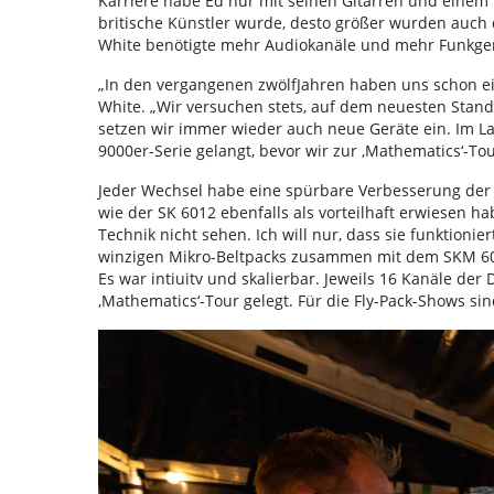
Karriere habe Ed nur mit seinen Gitarren und einem 
britische Künstler wurde, desto größer wurden auch 
White benötigte mehr Audiokanäle und mehr Funkger
„In den vergangenen zwölfJahren haben uns schon ein
White. „Wir versuchen stets, auf dem neuesten Stand 
setzen wir immer wieder auch neue Geräte ein. Im Lau
9000er-Serie gelangt, bevor wir zur ‚Mathematics‘-Tou
Jeder Wechsel habe eine spürbare Verbesserung der K
wie der SK 6012 ebenfalls als vorteilhaft erwiesen ha
Technik nicht sehen. Ich will nur, dass sie funktionie
winzigen Mikro-Beltpacks zusammen mit dem SKM 6000
Es war intiuitv und skalierbar. Jeweils 16 Kanäle der
‚Mathematics‘-Tour gelegt. Für die Fly-Pack-Shows si