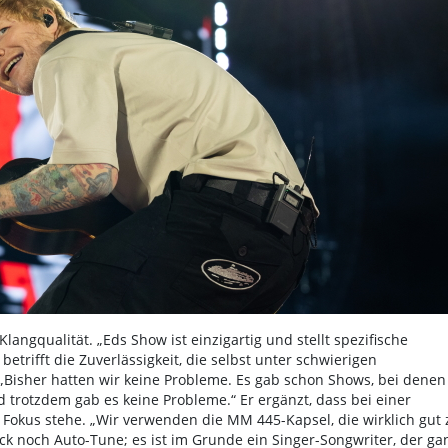
langqualität. „Eds Show ist einzigartig und stellt spezifische
trifft die Zuverlässigkeit, die selbst unter schwierigen
„Bisher hatten wir keine Probleme. Es gab schon Shows, bei denen
 trotzdem gab es keine Probleme.“ Er ergänzt, dass bei einer
 Fokus stehe. „Wir verwenden die MM 445-Kapsel, die wirklich gut 
ck noch Auto-Tune; es ist im Grunde ein Singer-Songwriter, der ga