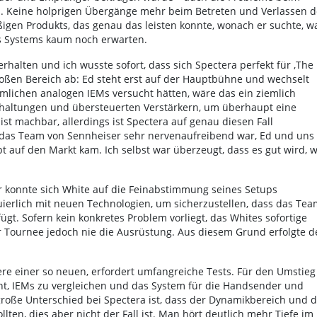
. Keine holprigen Übergänge mehr beim Betreten und Verlassen d
gen Produkts, das genau das leisten konnte, wonach er suchte, w
s Systems kaum noch erwarten.
halten und ich wusste sofort, dass sich Spectera perfekt für ‚The
großen Bereich ab: Ed steht erst auf der Hauptbühne und wechselt
lichen analogen IEMs versucht hätten, wäre das ein ziemlich
chaltungen und übersteuerten Verstärkern, um überhaupt eine
t machbar, allerdings ist Spectera auf genau diesen Fall
für das Team von Sennheiser sehr nervenaufreibend war, Ed und uns
t auf den Markt kam. Ich selbst war überzeugt, dass es gut wird, w
r konnte sich White auf die Feinabstimmung seines Setups
inuierlich mit neuen Technologien, um sicherzustellen, dass das Tea
ügt. Sofern kein konkretes Problem vorliegt, das Whites sofortige
r Tournee jedoch nie die Ausrüstung. Aus diesem Grund erfolgte d
ere einer so neuen, erfordert umfangreiche Tests. Für den Umstieg
cht, IEMs zu vergleichen und das System für die Handsender und
große Unterschied bei Spectera ist, dass der Dynamikbereich und d
lten, dies aber nicht der Fall ist. Man hört deutlich mehr Tiefe im