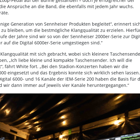
Loop-Pedal auf der Bühne gestanden – doch je erfolgreicher der
die Ansprüche an die Band, die ebenfalls mit jedem Jahr wuchs.
äte.
ige Generation von Sennheiser Produkten begleitet“, erinnert sic
zu bleiben, um die bestmögliche Klangqualität zu erzielen. Hierfü
fe der Jahre sind wir so von der Sennheiser 2000er-Serie zur Digi
r auf die Digital 6000er-Serie umgestiegen sind.“
langqualität mit sich gebracht, wobei sich kleinere Taschensende
ben, „Ich liebe kleine und kompakte Taschensender. Ich will die
rt“, fährt White fort. „Bei den Stadion-Konzerten haben wir die
 eingesetzt und das Ergebnis konnte sich wirklich sehen lassen.
 Digital 6000- und 16 Kanäle der IEM-Serie 200 haben die Basis für d
nd wir dann immer auf jeweils vier Kanäle heruntergegangen.“