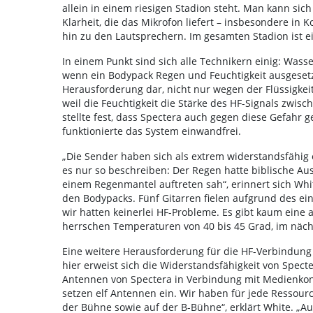
allein in einem riesigen Stadion steht. Man kann sich
Klarheit, die das Mikrofon liefert – insbesondere in 
hin zu den Lautsprechern. Im gesamten Stadion ist ei
In einem Punkt sind sich alle Technikern einig: Wass
wenn ein Bodypack Regen und Feuchtigkeit ausgesetzt
Herausforderung dar, nicht nur wegen der Flüssigkei
weil die Feuchtigkeit die Stärke des HF-Signals zwi
stellte fest, dass Spectera auch gegen diese Gefahr g
funktionierte das System einwandfrei.
„Die Sender haben sich als extrem widerstandsfähig
es nur so beschreiben: Der Regen hatte biblische Ausm
einem Regenmantel auftreten sah“, erinnert sich Whi
den Bodypacks. Fünf Gitarren fielen aufgrund des e
wir hatten keinerlei HF-Probleme. Es gibt kaum eine
herrschen Temperaturen von 40 bis 45 Grad, im näch
Eine weitere Herausforderung für die HF-Verbindung
hier erweist sich die Widerstandsfähigkeit von Spect
Antennen von Spectera in Verbindung mit Medienkonve
setzen elf Antennen ein. Wir haben für jede Ressourc
der Bühne sowie auf der B-Bühne“, erklärt White. „