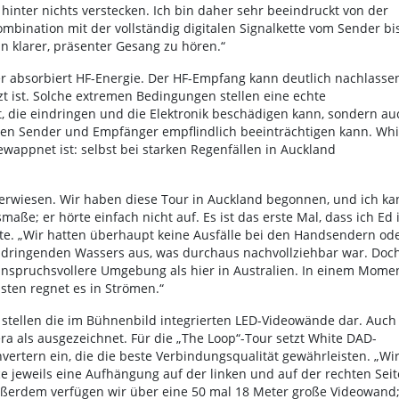
 hinter nichts verstecken. Ich bin daher sehr beeindruckt von der
Kombination mit der vollständig digitalen Signalkette vom Sender bi
n klarer, präsenter Gesang zu hören.“
er absorbiert HF-Energie. Der HF-Empfang kann deutlich nachlassen
 ist. Solche extremen Bedingungen stellen eine echte
t, die eindringen und die Elektronik beschädigen kann, sondern au
schen Sender und Empfänger empflindlich beeinträchtigen kann. Whi
ewappnet ist: selbst bei starken Regenfällen in Auckland
 erwiesen. Wir haben diese Tour in Auckland begonnen, und ich ka
aße; er hörte einfach nicht auf. Es ist das erste Mal, dass ich Ed 
te. „Wir hatten überhaupt keine Ausfälle bei den Handsendern od
indringenden Wassers aus, was durchaus nachvollziehbar war. Doc
 anspruchsvollere Umgebung als hier in Australien. In einem Mome
sten regnet es in Strömen.“
 stellen die im Bühnenbild integrierten LED-Videowände dar. Auch
era als ausgezeichnet. Für die „The Loop“-Tour setzt White DAD-
rtern ein, die die beste Verbindungsqualität gewährleisten. „Wi
e jeweils eine Aufhängung auf der linken und auf der rechten Seit
Außerdem verfügen wir über eine 50 mal 18 Meter große Videowand