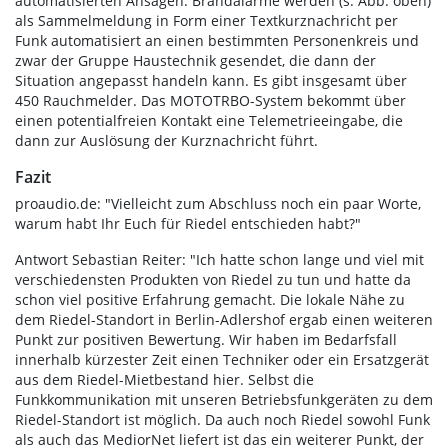
automatisierten Ansagen. Brandalarme werden (s. Abb. oben)
als Sammelmeldung in Form einer Textkurznachricht per
Funk automatisiert an einen bestimmten Personenkreis und
zwar der Gruppe Haustechnik gesendet, die dann der
Situation angepasst handeln kann. Es gibt insgesamt über
450 Rauchmelder. Das MOTOTRBO-System bekommt über
einen potentialfreien Kontakt eine Telemetrieeingabe, die
dann zur Auslösung der Kurznachricht führt.
Fazit
proaudio.de: "Vielleicht zum Abschluss noch ein paar Worte,
warum habt Ihr Euch für Riedel entschieden habt?"
Antwort Sebastian Reiter: "Ich hatte schon lange und viel mit
verschiedensten Produkten von Riedel zu tun und hatte da
schon viel positive Erfahrung gemacht. Die lokale Nähe zu
dem Riedel-Standort in Berlin-Adlershof ergab einen weiteren
Punkt zur positiven Bewertung. Wir haben im Bedarfsfall
innerhalb kürzester Zeit einen Techniker oder ein Ersatzgerät
aus dem Riedel-Mietbestand hier. Selbst die
Funkkommunikation mit unseren Betriebsfunkgeräten zu dem
Riedel-Standort ist möglich. Da auch noch Riedel sowohl Funk
als auch das MediorNet liefert ist das ein weiterer Punkt, der