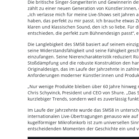
Die britische Singer-Songwriterin und Gewinnerin de
zählt zu einer neuen Generation von Künstler:innen, 
„Ich verlasse mich für meine Live-Shows seit Jahren a
haben, das perfekt zu mir passt. Ich brauche etwas 
klaren und klassischen Sound, den ich so liebe. Für 
entschieden, die perfekt zum Bühnendesign passt“, e
Die Langlebigkeit des SM58 basiert auf seinem einzig
seine Widerstandsfähigkeit und seine Fähigkeit gesc
einzufangen. Seine Nierencharakteristik reduziert 
Stoßdämpfung und die robuste Konstruktion den hart
Originaldesign, das im Laufe der Jahrzehnte in zahlre
Anforderungen moderner Künstler:innen und Produk
„Nur wenige Produkte bleiben über 60 Jahre hinweg
Chris Schyvinck, President und CEO von Shure. „Das
kurzlebiger Trends, sondern weil es zuverlässig funktio
Im Laufe der Jahrzehnte wurde das SM58 in unterschi
internationalen Live-Übertragungen genauso wie au
kugelförmiger Mikrofonkorb ist zum universellen Sin
entscheidenden Momenten der Geschichte ein und ve