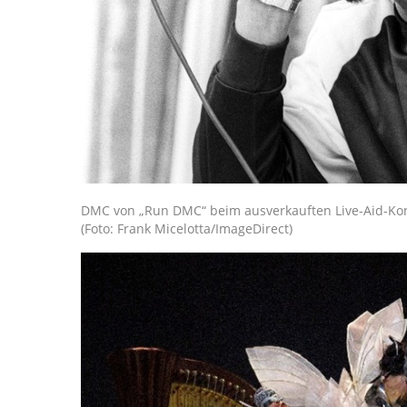
DMC von „Run DMC“ beim ausverkauften Live-Aid-Konze
(Foto: Frank Micelotta/ImageDirect)