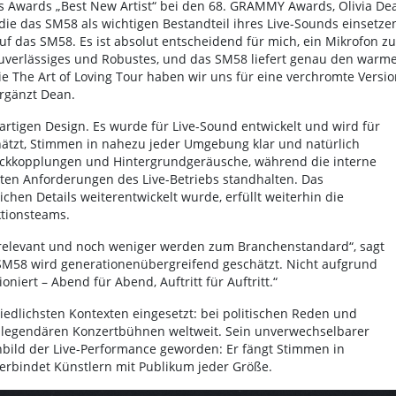
s Awards „Best New Artist“ bei den 68. GRAMMY Awards, Olivia De
die das SM58 als wichtigen Bestandteil ihres Live-Sounds einsetze
uf das SM58. Es ist absolut entscheidend für mich, ein Mikrofon zu
Zuverlässiges und Robustes, und das SM58 liefert genau den warme
die The Art of Loving Tour haben wir uns für eine verchromte Versio
rgänzt Dean.
artigen Design. Es wurde für Live-Sound entwickelt und wird für
hätzt, Stimmen in nahezu jeder Umgebung klar und natürlich
Rückkopplungen und Hintergrundgeräusche, während die interne
en Anforderungen des Live-Betriebs standhalten. Das
ichen Details weiterentwickelt wurde, erfüllt weiterhin die
tionsteams.
 relevant und noch weniger werden zum Branchenstandard“, sagt
 SM58 wird generationenübergreifend geschätzt. Nicht aufgrund
niert – Abend für Abend, Auftritt für Auftritt.“
edlichsten Kontexten eingesetzt: bei politischen Reden und
f legendären Konzertbühnen weltweit. Sein unverwechselbarer
nbild der Live-Performance geworden: Er fängt Stimmen in
rbindet Künstlern mit Publikum jeder Größe.