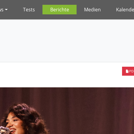
ws
Tests
Berichte
Medien
Kalende
PD