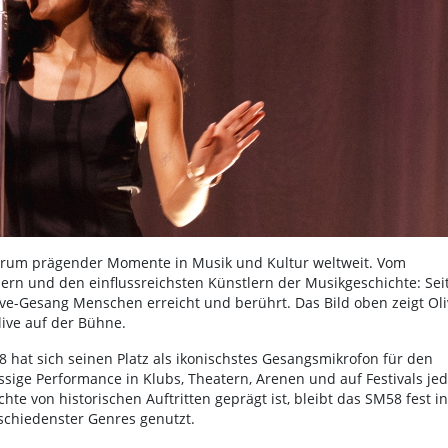
ntrum prägender Momente in Musik und Kultur weltweit. Vom
rn und den einflussreichsten Künstlern der Musikgeschichte: Sei
ive-Gesang Menschen erreicht und berührt. Das Bild oben zeigt Oli
ive auf der Bühne.
 hat sich seinen Platz als ikonischstes Gesangsmikrofon für den
ässige Performance in Klubs, Theatern, Arenen und auf Festivals je
e von historischen Auftritten geprägt ist, bleibt das SM58 fest in
schiedenster Genres genutzt.