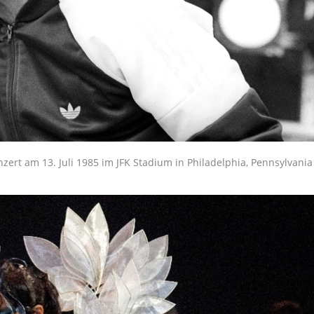
rt am 13. Juli 1985 im JFK Stadium in Philadelphia, Pennsylvania