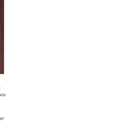
t
via
der